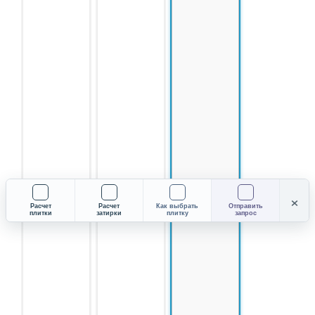
×
Расчет
Расчет
Как выбрать
Отправить
плитки
затирки
плитку
запрос