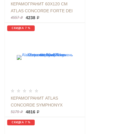
КЕРАМОГРАНИТ 60X120 СМ
ATLAS CONCORDE FORTE DEI
MARMI ELEGANT G RETT CER
4238 ₽
4557 ₽
СЕРЫЙ КАМЕНЬ | АРТИКУЛ
СКИДКА 7 %
610015000657
КЕРАМОГРАНИТ ATLAS
CONCORDE SYMPHONYX
ALABASTER RETT 60Х120
4816 ₽
5179 ₽
КАМЕНЬ БЕЖЕВЫЙ
СКИДКА 7 %