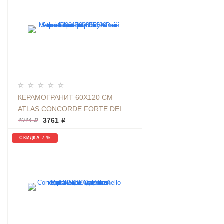
КЕРАМОГРАНИТ 60X120 СМ
ATLAS CONCORDE FORTE DEI
MARMI LILAC RETT CER БЕЛЫЙ
3761 ₽
4044 ₽
КАМЕНЬ | АРТИКУЛ
СКИДКА 7 %
610015000655