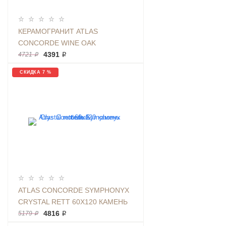
КЕРАМОГРАНИТ ATLAS
CONCORDE WINE OAK
BRUNELLO RET 20Х160 ДЕРЕВО
4391 ₽
4721 ₽
КОРИЧНЕВОЕ МАТОВЫЙ
СКИДКА 7 %
ATLAS CONCORDE SYMPHONYX
CRYSTAL RETT 60Х120 КАМЕНЬ
БЕЛЫЙ
4816 ₽
5179 ₽