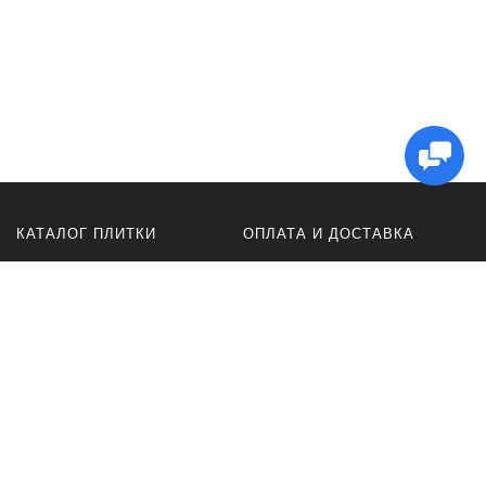
КАТАЛОГ ПЛИТКИ
ОПЛАТА И ДОСТАВКА
Керамогранит
Оплата
плитка ACR
Доставка
для ванной
Оферта
для кухни
Политика
конфиденциальности
для пола
для стен