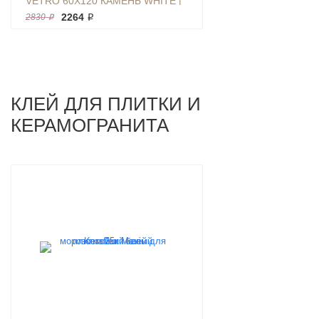
VETRO 60Х120 КАМЕНЬ WHITE |
ФОН K-340/MR/600X1200X11
2264 ₽
2830 ₽
КЛЕЙ ДЛЯ ПЛИТКИ И
КЕРАМОГРАНИТА