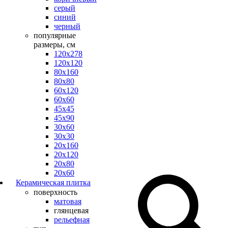
серый
синий
черный
популярные
размеры, см
120х278
120х120
80х160
80х80
60х120
60х60
45х45
45х90
30х60
30х30
20х160
20х120
20х80
20х60
Керамическая плитка
поверхность
матовая
глянцевая
рельефная