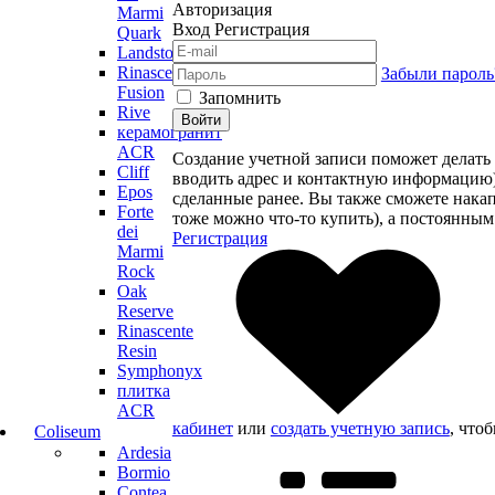
Авторизация
Marmi
Вход
Регистрация
Quark
Landstone
Rinascente
Забыли пароль
Fusion
Запомнить
Rive
Войти
керамогранит
ACR
Создание учетной записи поможет делать 
Cliff
вводить адрес и контактную информацию), 
Epos
сделанные ранее. Вы также сможете нака
Forte
тоже можно что-то купить), а постоянным
dei
Регистрация
Marmi
Rock
Oak
Reserve
Rinascente
Resin
Symphonyx
плитка
ACR
кабинет
или
создать учетную запись
, что
Coliseum
Ardesia
Bormio
Contea