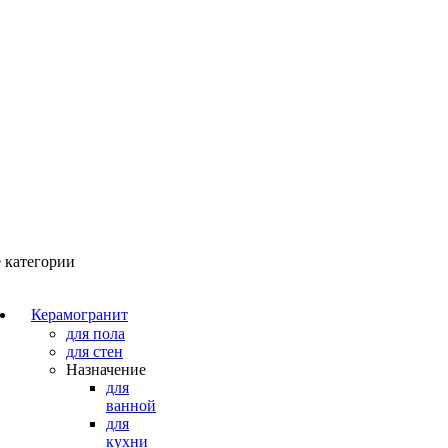
 категории
Керамогранит
для пола
для стен
Назначение
для
ванной
для
кухни