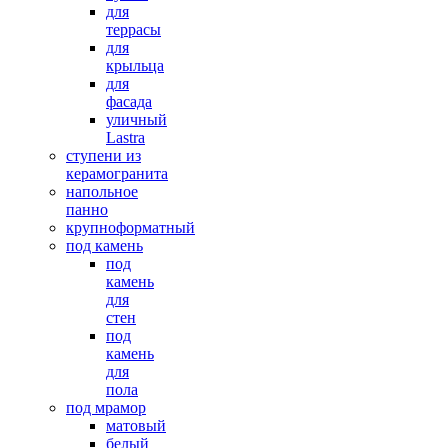
для
террасы
для
крыльца
для
фасада
уличный
Lastra
ступени из
керамогранита
напольное
панно
крупноформатный
под камень
под
камень
для
стен
под
камень
для
пола
под мрамор
матовый
белый