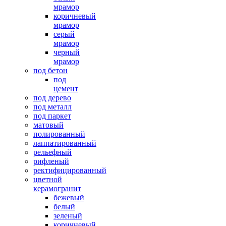
мрамор
коричневый
мрамор
серый
мрамор
черный
мрамор
под бетон
под
цемент
под дерево
под металл
под паркет
матовый
полированный
лаппатированный
рельефный
рифленый
ректифицированный
цветной
керамогранит
бежевый
белый
зеленый
коричневый