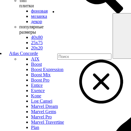
тип
плитки
фоновая
мозаика
декор
популярные
размеры
40х80
25х75
20х20
Atlas Concorde
AIX
Boost
Boost Expression
Boost Mix
Boost Pro
Entice
Exence
Kone
Log Cansei
Marvel Dream
Marvel Gems
Marvel Pro
Marvel Travertine
Plan