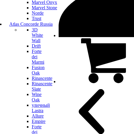
Marvel Onyx
Marvel Stone
Norde
Trust
Atlas Concorde Russia
3D
White
Wall
Drift
Forte
dei
Marmi
Fusion
Oak
Rinascente
Rinascente
Slate
Wine
Oak
уличный
Lastra
Allure
Empire
Forte
dei