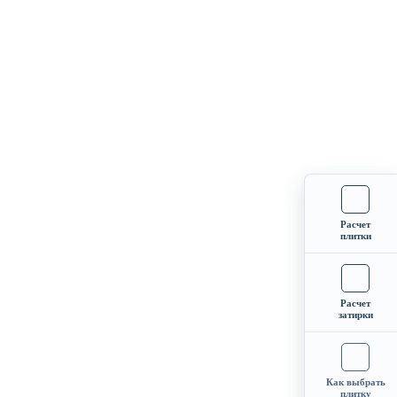
Расчет
плитки
Расчет
затирки
Как выбрать
плитку