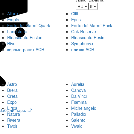
Allure
Cliff
Empire
Epos
Forte dei Marmi Quark
Forte dei Marmi Rock
Landstone
Oak Reserve
Rinascente Fusion
Rinascente Resin
Rive
Symphonyx
керамогранит ACR
плитка ACR
Astro
Aurelia
Brera
Canova
Creta
Da Vinci
Expo
Fiamma
Lirica
Michelangelo
Забыли пароль?
Natura
Palladio
Riviera
Salento
Tivoli
Vivaldi