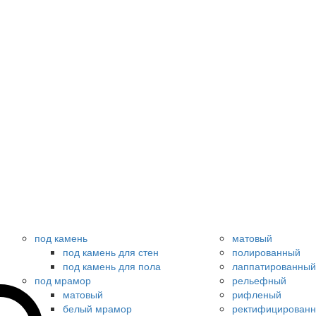
под камень
матовый
под камень для стен
полированный
под камень для пола
лаппатированный
под мрамор
рельефный
матовый
рифленый
белый мрамор
ректифицирован