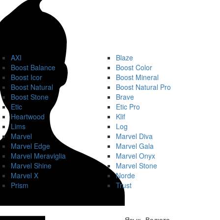
AXI
Blaze
Boost Balance
Boost Color
Boost Icor
Boost Mineral
Boost Natural
Boost Natural Pro
Boost Stone
Brave
Etic
Etic Pro
Heartwood
Klif
Lims
Log
Marvel
Marvel Diva
Marvel Edge
Marvel Gala
Marvel Meraviglia
Marvel Onyx
Marvel Shine
Marvel Stone
Marvel X
Norde
Prism
Trust
Язык
Валюта