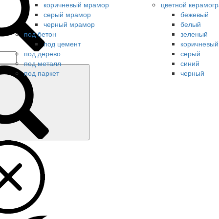
коричневый мрамор
цветной керамогр
серый мрамор
бежевый
черный мрамор
белый
под бетон
зеленый
под цемент
коричневый
под дерево
серый
под металл
синий
под паркет
черный