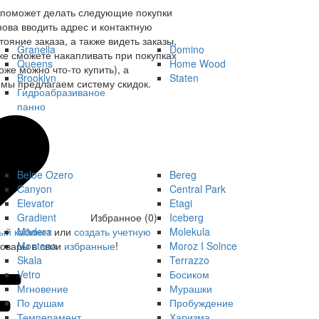
 поможет делать следующие покупки
нова вводить адрес и контактную
ояние заказа, а также видеть заказы,
Granella
Domino
же сможете накапливать при покупках
Queens
Home Wood
оже можно что-то купить), а
Brooklyn
Staten
мы предлагаем систему скидок.
Гидроабразиваное
панно
Beloe Ozero
Bereg
Canyon
Central Park
Elevator
Etagi
Gradient
Iceberg
Избранное (0)
Madera
Molekula
ый кабинет
или
создать учетную
Montana
Moroz I Solnce
товары в свои
избранные
!
Skala
Terrazzo
Vetro
Босиком
Мгновение
Мурашки
По душам
Пробуждение
Темперамент
Харизма