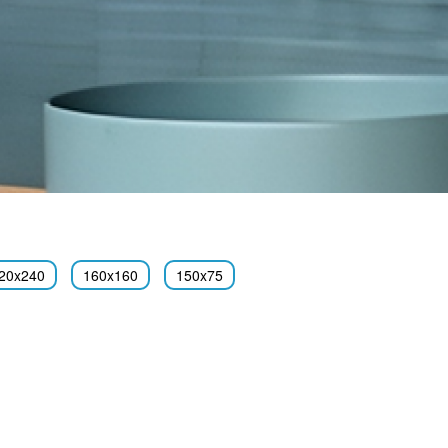
20x240
160x160
150x75