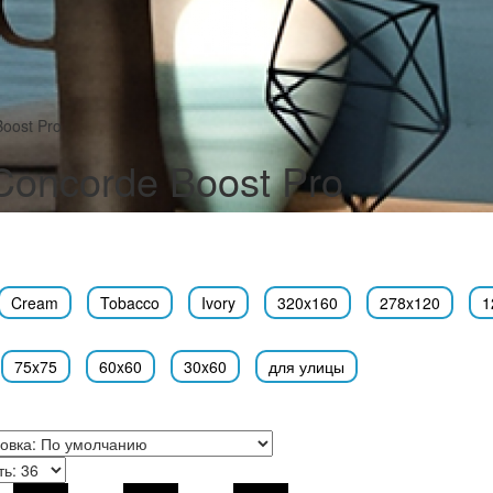
Boost Pro
Concorde Boost Pro
Cream
Tobacco
Ivory
320x160
278x120
1
75x75
60x60
30x60
для улицы