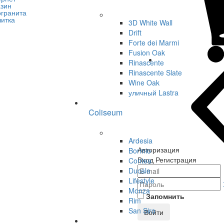
3D White Wall
Drift
Forte dei Marmi
Fusion Oak
Rinascente
Rinascente Slate
Wine Oak
уличный Lastra
Coliseum
Ardesia
Авторизация
Bormio
Вход
Регистрация
Contea
Ducale
Lifestyle
Monza
Запомнить
Rim
San Siro
Войти