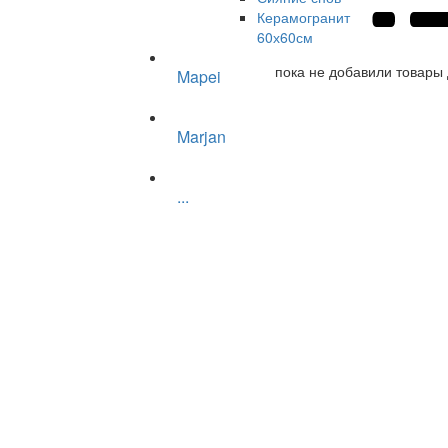
Керамогранит
60х60см
пока не добавили товары 
Mapei
Marjan
...