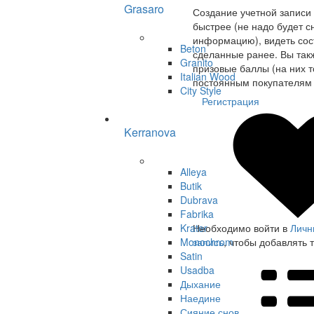
Grasaro
Создание учетной записи
быстрее (не надо будет с
информацию), видеть сост
Beton
сделанные ранее. Вы так
Granito
призовые баллы (на них т
Italian Wood
постоянным покупателям 
City Style
Регистрация
Kerranova
Alleya
Butik
Dubrava
Fabrika
Krater
Необходимо войти в
Личн
Monochrom
запись
, чтобы добавлять 
Satin
Usadba
Дыхание
Наедине
Сияние снов