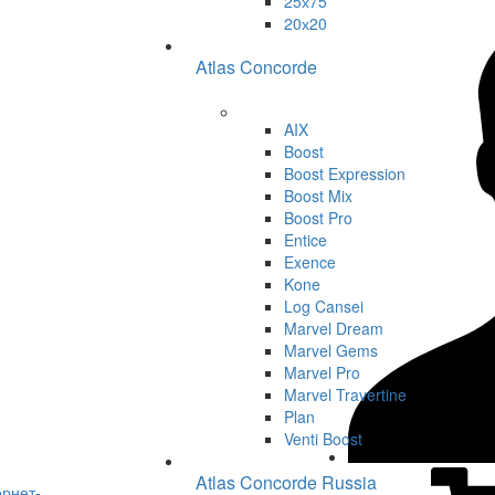
25х75
20х20
Atlas Concorde
AIX
Boost
Boost Expression
Boost Mix
Boost Pro
Entice
Exence
Kone
Log Cansei
Marvel Dream
Marvel Gems
Marvel Pro
Marvel Travertine
Plan
Venti Boost
Atlas Concorde Russia