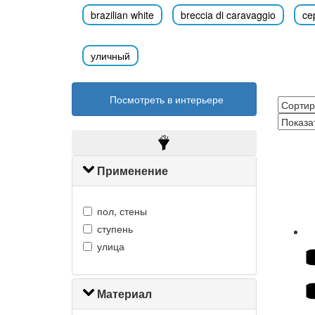
brazilian white
breccia di caravaggio
ce
уличный
Посмотреть в интерьере
Применение
пол, стены
ступень
улица
Материал