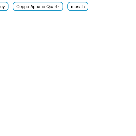
rey
Ceppo Apuano Quartz
mosaic