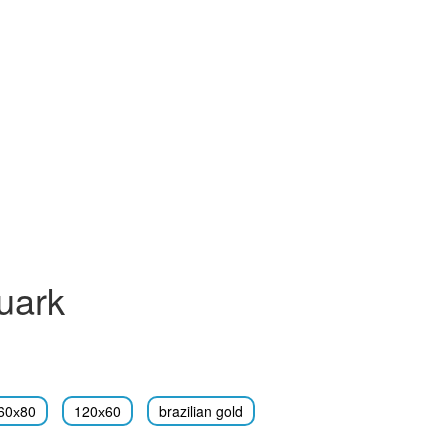
uark
60х80
120х60
brazilian gold