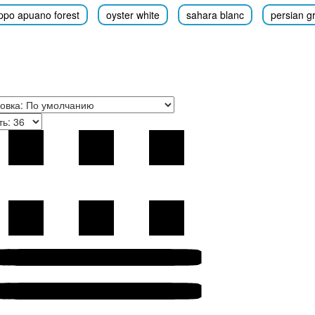
ppo apuano forest
oyster white
sahara blanc
persian g