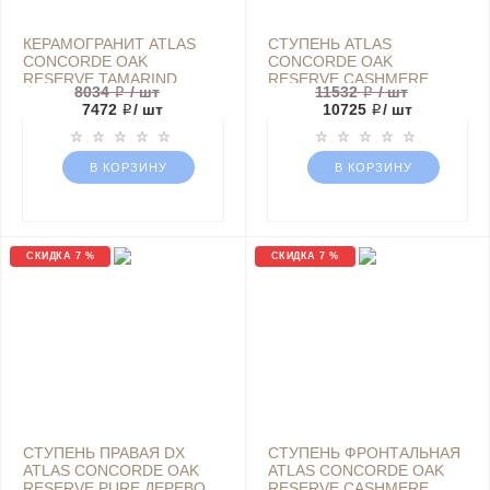
КЕРАМОГРАНИТ ATLAS
СТУПЕНЬ ATLAS
CONCORDE OAK
CONCORDE OAK
RESERVE TAMARIND
RESERVE CASHMERE
8034 ₽
/ шт
11532 ₽
/ шт
SCALINO FRONTALE
SCALINO ANGOLARE DX,
7472 ₽
/ шт
10725 ₽
/ шт
33Х120 ДЕРЕВО
РАЗМЕР 33Х120 СМ
БЕЖЕВЫЙ МАТОВЫЙ
ДЕРЕВО БЕЖЕВЫЙ
МАТОВЫЙ | АРТИКУЛ
620070000873 ПРАВАЯ
В КОРЗИНУ
В КОРЗИНУ
СКИДКА 7 %
СКИДКА 7 %
СТУПЕНЬ ПРАВАЯ DX
СТУПЕНЬ ФРОНТАЛЬНАЯ
ATLAS CONCORDE OAK
ATLAS CONCORDE OAK
RESERVE PURE ДЕРЕВО
RESERVE CASHMERE