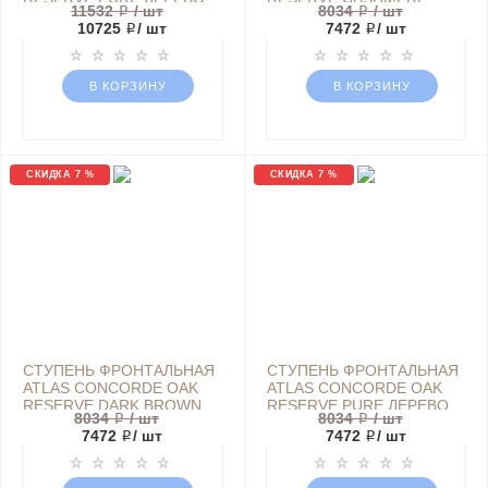
11532 ₽
/ шт
8034 ₽
/ шт
КОРИЧНЕВЫЙ МАТОВЫЙ |
SCALINO FRONTALE
10725 ₽
/ шт
7472 ₽
/ шт
АРТИКУЛ 620070000874
ДЕРЕВО БЕЖЕВЫЙ
МАТОВЫЙ | АРТИКУЛ
620070000865
В КОРЗИНУ
В КОРЗИНУ
СКИДКА 7 %
СКИДКА 7 %
СТУПЕНЬ ФРОНТАЛЬНАЯ
СТУПЕНЬ ФРОНТАЛЬНАЯ
ATLAS CONCORDE OAK
ATLAS CONCORDE OAK
RESERVE DARK BROWN
RESERVE PURE ДЕРЕВО
8034 ₽
/ шт
8034 ₽
/ шт
ДЕРЕВО КОРИЧНЕВЫЙ
КОРИЧНЕВЫЙ МАТОВЫЙ |
7472 ₽
/ шт
7472 ₽
/ шт
МАТОВЫЙ | АРТИКУЛ
АРТИКУЛ 620070000866
620070000868