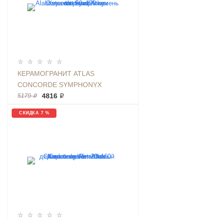
КЕРАМОГРАНИТ ATLAS
CONCORDE SYMPHONYX
ALABASTER RETT 60Х120
4816 ₽
5179 ₽
КАМЕНЬ БЕЖЕВЫЙ
СКИДКА 7 %