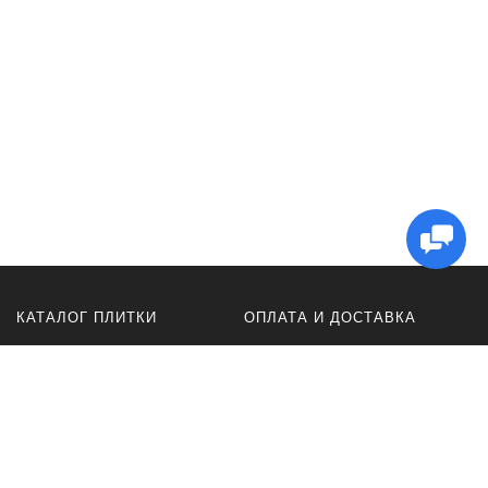
КАТАЛОГ ПЛИТКИ
ОПЛАТА И ДОСТАВКА
Керамогранит
Оплата
плитка ACR
Доставка
для ванной
Оферта
для кухни
Политика