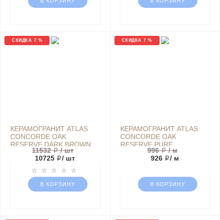
В КОРЗИНУ
В КОРЗИНУ
СКИДКА 7 %
СКИДКА 7 %
КЕРАМОГРАНИТ ATLAS
КЕРАМОГРАНИТ ATLAS
CONCORDE OAK
CONCORDE OAK
RESERVE DARK BROWN
RESERVE PURE
11532 ₽
/ шт
996 ₽
/ м
SCALINO ANGOLARE SX
BATTISCOPA 7,2Х60
10725 ₽
/ шт
926 ₽
/ м
33Х120 ДЕРЕВО
ДЕРЕВО КОРИЧНЕВЫЙ
КОРИЧНЕВЫЙ МАТОВЫЙ
МАТОВЫЙ
В КОРЗИНУ
В КОРЗИНУ