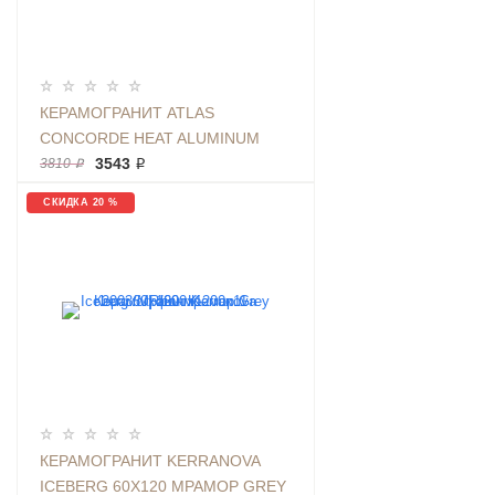
КЕРАМОГРАНИТ ATLAS
CONCORDE HEAT ALUMINUM
RET 60Х120 МЕТАЛЛ СЕРЫЙ
3543 ₽
3810 ₽
МАТОВЫЙ
СКИДКА 20 %
КЕРАМОГРАНИТ KERRANOVA
ICEBERG 60Х120 МРАМОР GREY