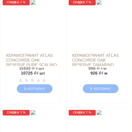
СКИДКА 7 %
СКИДКА 7 %
КЕРАМОГРАНИТ ATLAS
КЕРАМОГРАНИТ ATLAS
CONCORDE OAK
CONCORDE OAK
RESERVE PURE SCALINO
RESERVE TAMARIND
11532 ₽
/ шт
996 ₽
/ м
ANGOLARE SX 33Х120
BATTISCOPA 7,2Х60
10725 ₽
/ шт
926 ₽
/ м
ДЕРЕВО КОРИЧНЕВЫЙ
ДЕРЕВО БЕЖЕВЫЙ
МАТОВЫЙ
МАТОВЫЙ
В КОРЗИНУ
В КОРЗИНУ
СКИДКА 7 %
СКИДКА 7 %