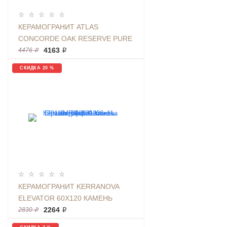
КЕРАМОГРАНИТ ATLAS
CONCORDE OAK RESERVE PURE
20Х120 ДЕРЕВО КОРИЧНЕВЫЙ
4163 ₽
4476 ₽
СКИДКА 20 %
КЕРАМОГРАНИТ KERRANOVA
ELEVATOR 60Х120 КАМЕНЬ
GREY | ФОН K-
2264 ₽
2830 ₽
2011/MR/600X1200X11