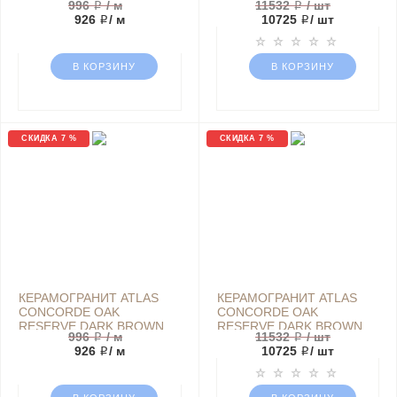
996 ₽
/ м
11532 ₽
/ шт
BATTISCO PAРАЗМЕР
SCALINO ANGOLARE SX
926 ₽
/ м
10725 ₽
/ шт
7,2Х60 ДЕРЕВО БЕЖЕВЫЙ
33Х120 ДЕРЕВО
МАТОВЫЙ | АРТИКУЛ
БЕЖЕВЫЙ МАТОВЫЙ
610130000492
В КОРЗИНУ
В КОРЗИНУ
СКИДКА 7 %
СКИДКА 7 %
КЕРАМОГРАНИТ ATLAS
КЕРАМОГРАНИТ ATLAS
CONCORDE OAK
CONCORDE OAK
RESERVE DARK BROWN
RESERVE DARK BROWN
996 ₽
/ м
11532 ₽
/ шт
BATTISCOPA 7,2Х60
SCALINO ANGOLARE DX
926 ₽
/ м
10725 ₽
/ шт
ДЕРЕВО КОРИЧНЕВЫЙ
33Х120 ДЕРЕВО
МАТОВЫЙ
КОРИЧНЕВЫЙ МАТОВЫЙ