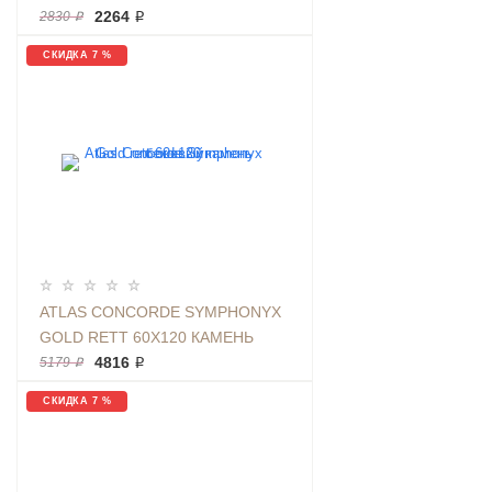
| ФОН K-2003/MR/600X1200X11
2264 ₽
2830 ₽
СКИДКА 7 %
ATLAS CONCORDE SYMPHONYX
GOLD RETT 60Х120 КАМЕНЬ
БЕЖЕВЫЙ
4816 ₽
5179 ₽
СКИДКА 7 %