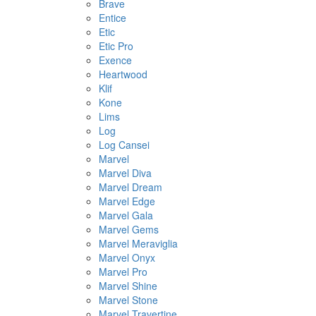
Brave
Entice
Etic
Etic Pro
Exence
Heartwood
Klif
Kone
Lims
Log
Log Cansei
Marvel
Marvel Diva
Marvel Dream
Marvel Edge
Marvel Gala
Marvel Gems
Marvel Meraviglia
Marvel Onyx
Marvel Pro
Marvel Shine
Marvel Stone
Marvel Travertine