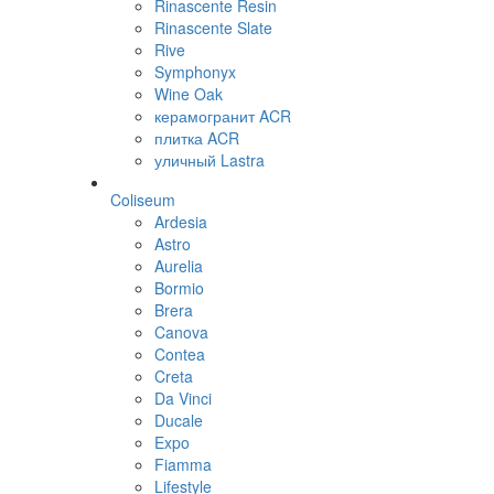
Rinascente Resin
Rinascente Slate
Rive
Symphonyx
Wine Oak
керамогранит ACR
плитка ACR
уличный Lastra
Coliseum
Ardesia
Astro
Aurelia
Bormio
Brera
Canova
Contea
Creta
Da Vinci
Ducale
Expo
Fiamma
Lifestyle