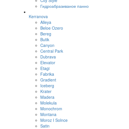
City Style
Гидроабразиваное панно
Kerranova
Alleya
Beloe Ozero
Bereg
Butik
Canyon
Central Park
Dubrava
Elevator
Etagi
Fabrika
Gradient
Iceberg
Krater
Madera
Molekula
Monochrom
Montana
Moroz I Solnce
Satin