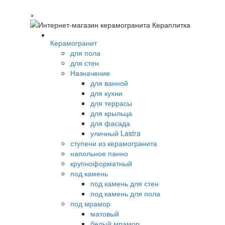
×
Керамогранит
для пола
для стен
Назначение
для ванной
для кухни
для террасы
для крыльца
для фасада
уличный Lastra
ступени из керамогранита
напольное панно
крупноформатный
под камень
под камень для стен
под камень для пола
под мрамор
матовый
белый мрамор