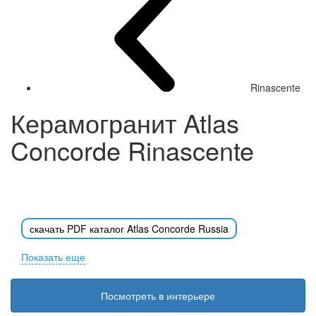
Rinascente
Керамогранит Atlas
Concorde Rinascente
скачать PDF каталог Atlas Concorde Russia
Показать еще
для пола и стен
только для стен
Посмотреть в интерьере
60х120
Clay
Grey
Ivory
Pearl