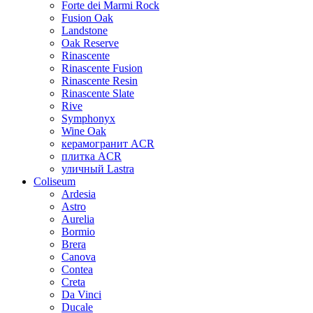
Forte dei Marmi Rock
Fusion Oak
Landstone
Oak Reserve
Rinascente
Rinascente Fusion
Rinascente Resin
Rinascente Slate
Rive
Symphonyx
Wine Oak
керамогранит ACR
плитка ACR
уличный Lastra
Coliseum
Ardesia
Astro
Aurelia
Bormio
Brera
Canova
Contea
Creta
Da Vinci
Ducale