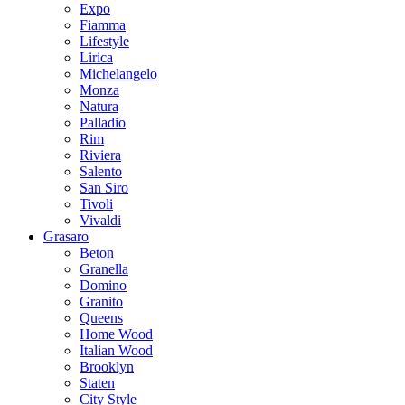
Expo
Fiamma
Lifestyle
Lirica
Michelangelo
Monza
Natura
Palladio
Rim
Riviera
Salento
San Siro
Tivoli
Vivaldi
Grasaro
Beton
Granella
Domino
Granito
Queens
Home Wood
Italian Wood
Brooklyn
Staten
City Style