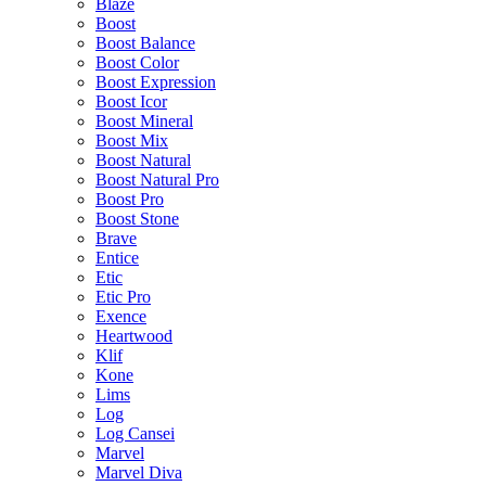
Blaze
Boost
Boost Balance
Boost Color
Boost Expression
Boost Icor
Boost Mineral
Boost Mix
Boost Natural
Boost Natural Pro
Boost Pro
Boost Stone
Brave
Entice
Etic
Etic Pro
Exence
Heartwood
Klif
Kone
Lims
Log
Log Cansei
Marvel
Marvel Diva