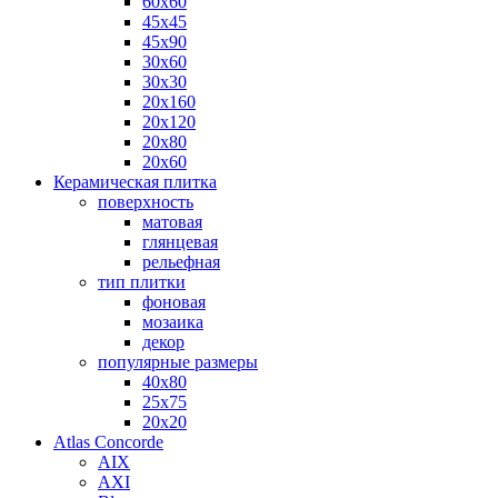
60х60
45х45
45х90
30х60
30х30
20х160
20х120
20х80
20х60
Керамическая плитка
поверхность
матовая
глянцевая
рельефная
тип плитки
фоновая
мозаика
декор
популярные размеры
40х80
25х75
20х20
Atlas Concorde
AIX
AXI