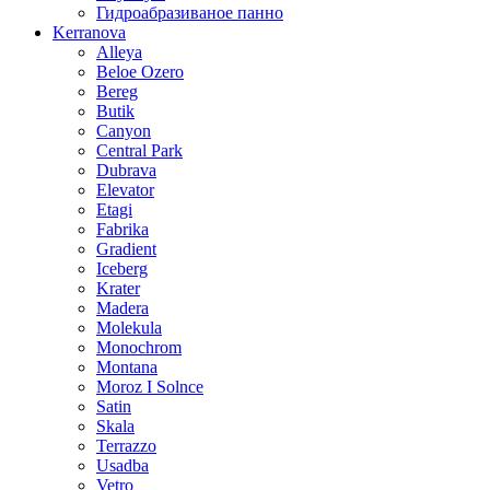
Гидроабразиваное панно
Kerranova
Alleya
Beloe Ozero
Bereg
Butik
Canyon
Central Park
Dubrava
Elevator
Etagi
Fabrika
Gradient
Iceberg
Krater
Madera
Molekula
Monochrom
Montana
Moroz I Solnce
Satin
Skala
Terrazzo
Usadba
Vetro