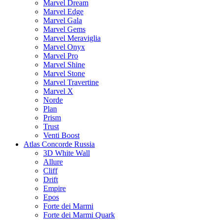
Marvel Dream
Marvel Edge
Marvel Gala
Marvel Gems
Marvel Meraviglia
Marvel Onyx
Marvel Pro
Marvel Shine
Marvel Stone
Marvel Travertine
Marvel X
Norde
Plan
Prism
Trust
Venti Boost
Atlas Concorde Russia
3D White Wall
Allure
Cliff
Drift
Empire
Epos
Forte dei Marmi
Forte dei Marmi Quark