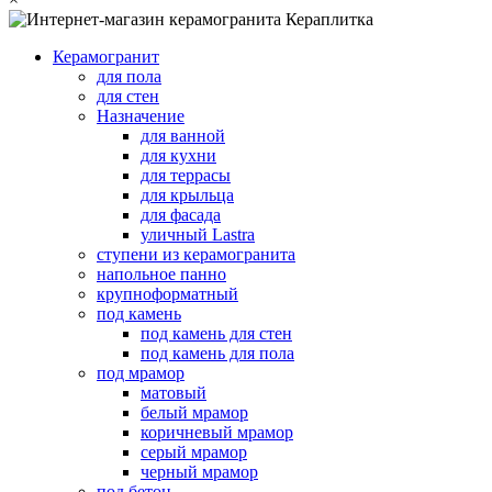
Керамогранит
для пола
для стен
Назначение
для ванной
для кухни
для террасы
для крыльца
для фасада
уличный Lastra
ступени из керамогранита
напольное панно
крупноформатный
под камень
под камень для стен
под камень для пола
под мрамор
матовый
белый мрамор
коричневый мрамор
серый мрамор
черный мрамор
под бетон