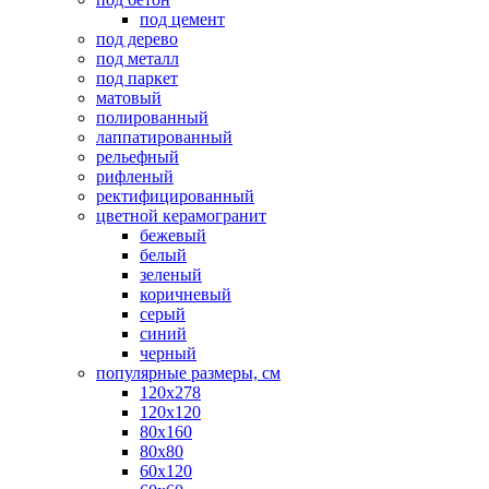
под цемент
под дерево
под металл
под паркет
матовый
полированный
лаппатированный
рельефный
рифленый
ректифицированный
цветной керамогранит
бежевый
белый
зеленый
коричневый
серый
синий
черный
популярные размеры, см
120х278
120х120
80х160
80х80
60х120