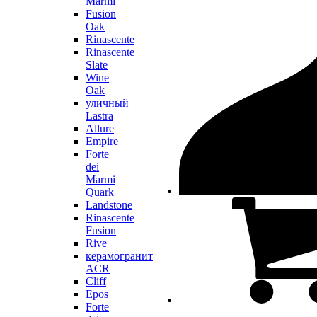
Marmi
Fusion
Oak
Rinascente
Rinascente
Slate
Wine
Oak
уличный
Lastra
Allure
Empire
Forte
dei
Marmi
Quark
Landstone
Rinascente
Fusion
Rive
керамогранит
ACR
Cliff
Epos
Forte