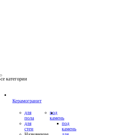
се категории
Керамогранит
для
под
пола
камень
для
под
стен
камень
Назначение
для