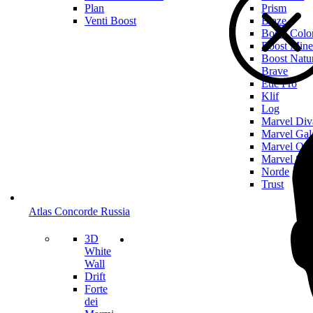
Plan
Prism
Venti Boost
Blaze
Boost Colo
Boost Mine
Boost Natu
Brave
Etic Pro
Klif
Log
Marvel Div
Marvel Gal
Marvel On
Marvel Sto
Norde
Trust
Atlas Concorde Russia
3D
White
Wall
Drift
Forte
dei