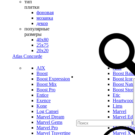
тип
плитки
фоновая
мозаика
декор
популярные
размеры
40х80
25х75
20х20
Atlas Concorde
AIX
AXI
Boost
Boost Bala
Boost Expression
Boost Icor
Boost Mix
Boost Natu
Boost Pro
Boost Ston
Entice
Etic
Exence
Heartwood
Kone
Lims
Log Cansei
Marvel
Marvel Dream
Marvel Ed
Marvel Gems
Marvel Mer
Marvel Pro
Marvel Shi
Marvel Travertine
Marvel X