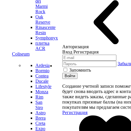
dei
Marmi
Rock
Oak
Reserve
Rinascente
Resin
Symphonyx
плитка
Авторизация
ACR
Вход
Регистрация
Coliseum
Забыл
Ardesia
Запомнить
Bormio
Contea
Войти
Ducale
Создание учетной записи поможе
Lifestyle
будет снова вводить адрес и конт
Monza
также видеть заказы, сделанные 
Rim
покупках призовые баллы (на них
San
покупателям мы предлагаем систе
Siro
Регистрация
Astro
Brera
Creta
Expo