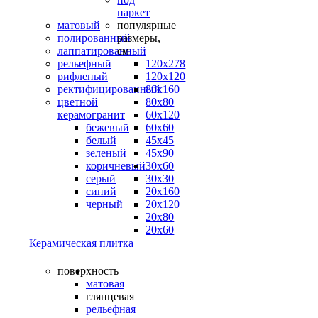
паркет
матовый
популярные
полированный
размеры,
лаппатированный
см
рельефный
120х278
рифленый
120х120
ректифицированный
80х160
цветной
80х80
керамогранит
60х120
бежевый
60х60
белый
45х45
зеленый
45х90
коричневый
30х60
серый
30х30
синий
20х160
черный
20х120
20х80
20х60
Керамическая плитка
поверхность
матовая
глянцевая
рельефная