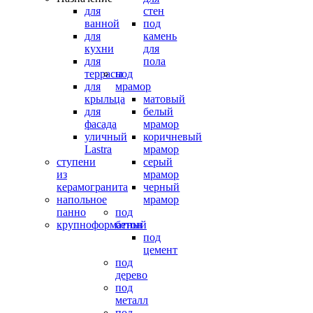
для
стен
ванной
под
для
камень
кухни
для
для
пола
террасы
под
для
мрамор
крыльца
матовый
для
белый
фасада
мрамор
уличный
коричневый
Lastra
мрамор
ступени
серый
из
мрамор
керамогранита
черный
напольное
мрамор
панно
под
крупноформатный
бетон
под
цемент
под
дерево
под
металл
под