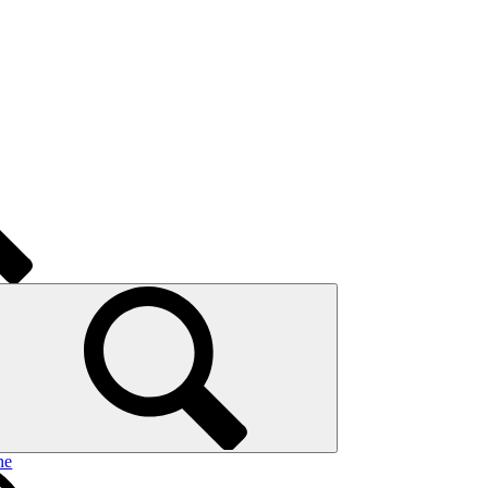
nce
ral
e
ge
aviglia
ne