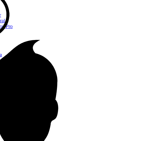
r
ral
ral Pro
a
a
yx
ne