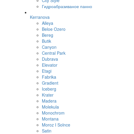
City Style
Гидроабразиваное панно
Kerranova
Alleya
Beloe Ozero
Bereg
Butik
Canyon
Central Park
Dubrava
Elevator
Etagi
Fabrika
Gradient
Iceberg
Krater
Madera
Molekula
Monochrom
Montana
Moroz I Solnce
Satin