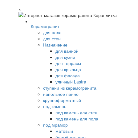
×
Керамогранит
для пола
для стен
Назначение
для ванной
для кухни
для террасы
для крыльца
для фасада
уличный Lastra
ступени из керамогранита
напольное панно
крупноформатный
под камень
под камень для стен
под камень для пола
под мрамор
матовый
белый мрамор