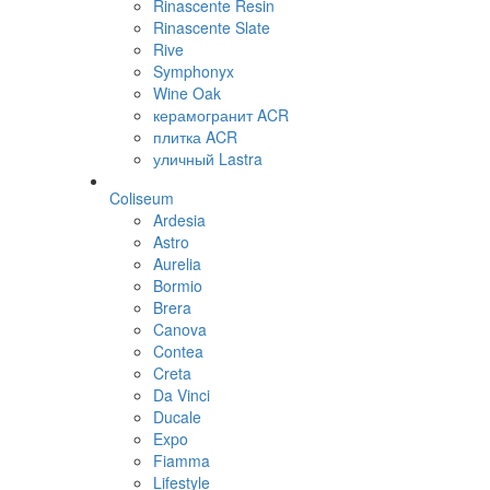
Rinascente Resin
Rinascente Slate
Rive
Symphonyx
Wine Oak
керамогранит ACR
плитка ACR
уличный Lastra
Coliseum
Ardesia
Astro
Aurelia
Bormio
Brera
Canova
Contea
Creta
Da Vinci
Ducale
Expo
Fiamma
Lifestyle