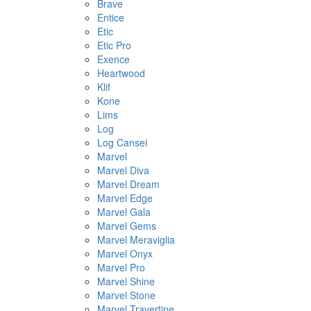
Brave
Entice
Etic
Etic Pro
Exence
Heartwood
Klif
Kone
Lims
Log
Log Cansei
Marvel
Marvel Diva
Marvel Dream
Marvel Edge
Marvel Gala
Marvel Gems
Marvel Meraviglia
Marvel Onyx
Marvel Pro
Marvel Shine
Marvel Stone
Marvel Travertine