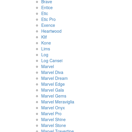
Brave
Entice
Etic
Etic Pro
Exence
Heartwood
Klif
Kone
Lims
Log
Log Cansei
Marvel
Marvel Diva
Marvel Dream
Marvel Edge
Marvel Gala
Marvel Gems
Marvel Meraviglia
Marvel Onyx
Marvel Pro
Marvel Shine
Marvel Stone
Marvel Travertine