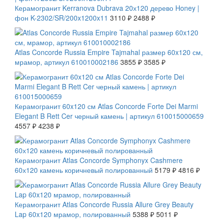
Керамогранит Kerranova Dubrava 20х120 дерево Honey |
фон K-2302/SR/200x1200x11
3110 ₽
2488 ₽
СКИДКА 7 %
Atlas Concorde Russia Empire Tajmahal размер 60x120 см,
мрамор, артикул 610010002186
3855 ₽
3585 ₽
СКИДКА 7 %
Керамогранит 60x120 см Atlas Concorde Forte Dei Marmi
Elegant B Rett Cer черный камень | артикул 610015000659
4557 ₽
4238 ₽
СКИДКА 7 %
Керамогранит Atlas Concorde Symphonyx Cashmere
60х120 камень коричневый полированный
5179 ₽
4816 ₽
СКИДКА 7 %
Керамогранит Atlas Concorde Russia Allure Grey Beauty
Lap 60x120 мрамор, полированный
5388 ₽
5011 ₽