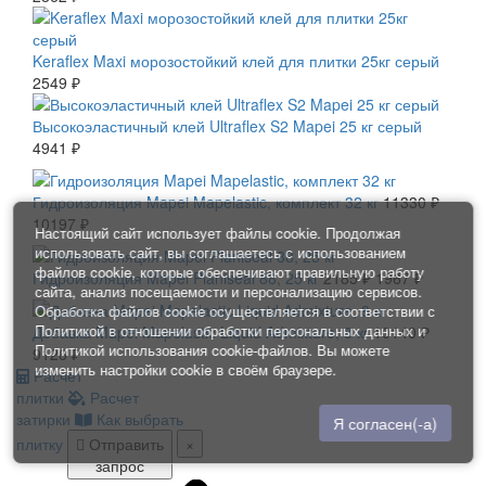
Keraflex Maxi морозостойкий клей для плитки 25кг серый
2549 ₽
Высокоэластичный клей Ultraflex S2 Mapei 25 кг серый
4941 ₽
СКИДКА 10 %
Гидроизоляция Mapei Mapelastic, комплект 32 кг
11330 ₽
10197 ₽
Настоящий сайт использует файлы cookie. Продолжая
СКИДКА 10 %
использовать сайт, вы соглашаетесь с использованием
файлов cookie, которые обеспечивают правильную работу
Гидроизоляция Mapei Planiseal 88, 25 кг
2185 ₽
1967 ₽
сайта, анализ посещаемости и персонализацию сервисов.
СКИДКА 10 %
Обработка файлов cookie осуществляется в соответствии с
Политикой в отношении обработки персональных данных
и
Добавка Mapei Mapelastic Liquid Admixture, 8 кг
10140 ₽
Политикой использования cookie-файлов
. Вы можете
9126 ₽
изменить настройки cookie в своём браузере.
Расчет
плитки
Расчет
затирки
Как выбрать
Я согласен(-а)
плитку
Отправить
×
запрос