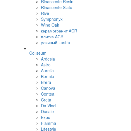
Rinascente Resin
Rinascente Slate
Rive
Symphonyx
Wine Oak
керамогранит ACR
плитка ACR
уличный Lastra
Coliseum
Ardesia
Astro
Aurelia
Bormio
Brera
Canova
Contea
Creta
Da Vinci
Ducale
Expo
Fiamma
Lifestyle