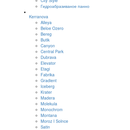
City Style
Гидроабразиваное панно
Kerranova
Alleya
Beloe Ozero
Bereg
Butik
Canyon
Central Park
Dubrava
Elevator
Etagi
Fabrika
Gradient
Iceberg
Krater
Madera
Molekula
Monochrom
Montana
Moroz I Solnce
Satin