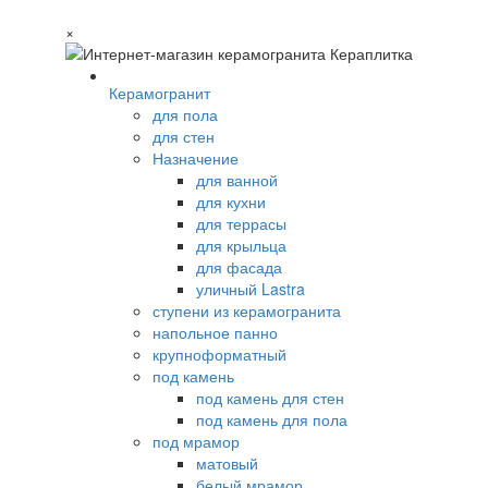
×
Керамогранит
для пола
для стен
Назначение
для ванной
для кухни
для террасы
для крыльца
для фасада
уличный Lastra
ступени из керамогранита
напольное панно
крупноформатный
под камень
под камень для стен
под камень для пола
под мрамор
матовый
белый мрамор