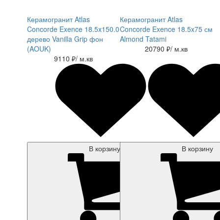
Керамогранит Atlas
Керамогранит Atlas
Concorde Exence 18.5x150.0
Concorde Exence 18.5x75 см
дерево Vanilla Grip фон
Almond Tatami
(AOUK)
20790 ₽
/ м.кв
9110 ₽
/ м.кв
В корзину
В корзину