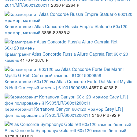
2011/MR/600x1200x11
2830 ₽
2264 ₽
СКИДКА 7 %
Керамогранит Atlas Concorde Russia Empire Statuario 60x120
мрамор, матовый
3855 ₽
3585 ₽
СКИДКА 7 %
Крамлгранит Atlas Concorde Russia Allure Capraia Ret 60x120
камень
4170 ₽
3878 ₽
СКИДКА 7 %
Керамогранит 60x120 см Atlas Concorde Forte Dei Marmi Mystic
G Rett Cer серый камень | 610015000658
4557 ₽
4238 ₽
СКИДКА 20 %
Керамогранит Kerranova Canyon 60х120 мрамор Grey LR |
фон полированный K-905/LR/600x1200x11
3490 ₽
2792 ₽
СКИДКА 7 %
Atlas Concorde Symphonyx Gold rett 60х120 камень бежевый
5179 ₽
4816 ₽