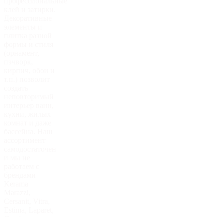
профессиональные
клей и затирки.
Декоративные
элементы и
плитка разной
формы и стиля
(орнамент,
пэчворк,
кирпич, обои и
т.п.) позволит
создать
неповторимый
интерьер ванн,
кухни, жилых
комнат и даже
бассейна. Наш
ассортимент
самодостаточен
и мы не
работаем с
брендами
Kerama
Marazzi,
Cersanit, Vitra,
Estima, Laparet,