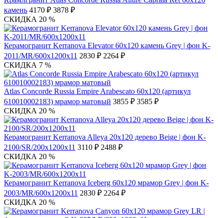
камень
4170 ₽
3878 ₽
СКИДКА 20 %
Керамогранит Kerranova Elevator 60х120 камень Grey | фон K-
2011/MR/600x1200x11
2830 ₽
2264 ₽
СКИДКА 7 %
Atlas Concorde Russia Empire Arabescato 60x120 (артикул
610010002183) мрамор матовый
3855 ₽
3585 ₽
СКИДКА 20 %
Керамогранит Kerranova Alleya 20х120 дерево Beige | фон K-
2100/SR/200x1200x11
3110 ₽
2488 ₽
СКИДКА 20 %
Керамогранит Kerranova Iceberg 60х120 мрамор Grey | фон K-
2003/MR/600x1200x11
2830 ₽
2264 ₽
СКИДКА 20 %