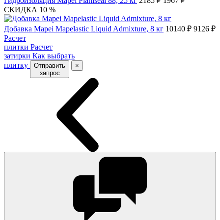
Гидроизоляция Mapei Planiseal 88, 25 кг
2185 ₽
1967 ₽
СКИДКА 10 %
Добавка Mapei Mapelastic Liquid Admixture, 8 кг
10140 ₽
9126 ₽
Расчет
плитки
Расчет
затирки
Как выбрать
плитку
Отправить
×
запрос