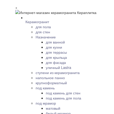
×
Керамогранит
для пола
для стен
Назначение
для ванной
для кухни
для террасы
для крыльца
для фасада
уличный Lastra
ступени из керамогранита
напольное панно
крупноформатный
под камень
под камень для стен
под камень для пола
под мрамор
матовый
белый мрамор