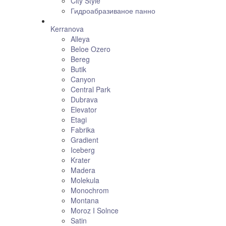
City Style
Гидроабразиваное панно
Kerranova
Alleya
Beloe Ozero
Bereg
Butik
Canyon
Central Park
Dubrava
Elevator
Etagi
Fabrika
Gradient
Iceberg
Krater
Madera
Molekula
Monochrom
Montana
Moroz I Solnce
Satin