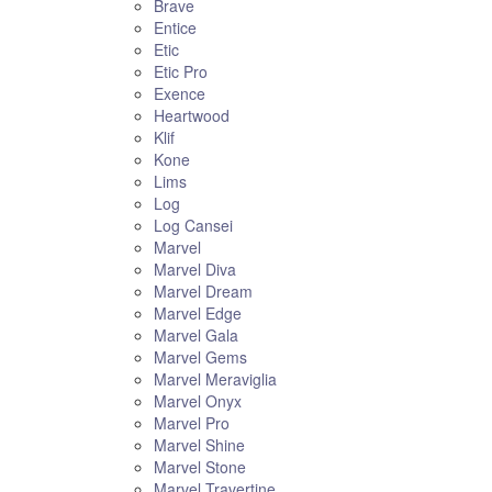
Brave
Entice
Etic
Etic Pro
Exence
Heartwood
Klif
Kone
Lims
Log
Log Cansei
Marvel
Marvel Diva
Marvel Dream
Marvel Edge
Marvel Gala
Marvel Gems
Marvel Meraviglia
Marvel Onyx
Marvel Pro
Marvel Shine
Marvel Stone
Marvel Travertine