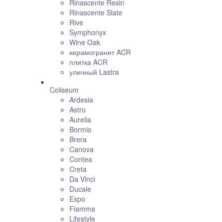
Rinascente Resin
Rinascente Slate
Rive
Symphonyx
Wine Oak
керамогранит ACR
плитка ACR
уличный Lastra
Coliseum
Ardesia
Astro
Aurelia
Bormio
Brera
Canova
Contea
Creta
Da Vinci
Ducale
Expo
Fiamma
Lifestyle