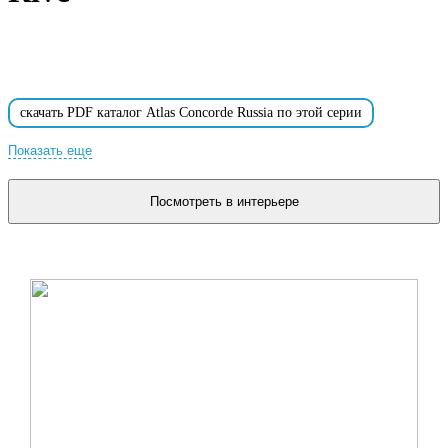
скачать PDF каталог Atlas Concorde Russia по этой серии
Показать еще
для пола и стен
Acqua Riva
Antica Riva
Посмотреть в интерьере
Bella Riva
Dolce Riva
Remer