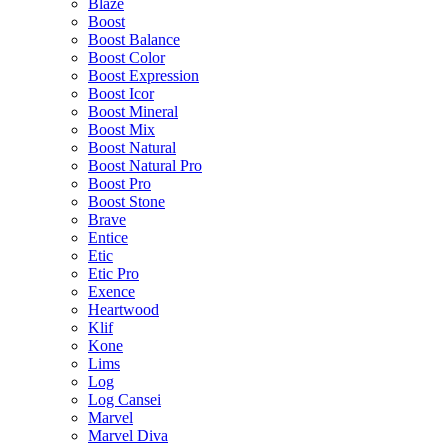
Blaze
Boost
Boost Balance
Boost Color
Boost Expression
Boost Icor
Boost Mineral
Boost Mix
Boost Natural
Boost Natural Pro
Boost Pro
Boost Stone
Brave
Entice
Etic
Etic Pro
Exence
Heartwood
Klif
Kone
Lims
Log
Log Cansei
Marvel
Marvel Diva