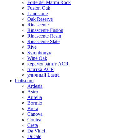
Forte dei Marmi Rock
Fusion Oak
Landstone
Oak Reserve
Rinascente
Rinascente Fusion
Rinascente Resin
Rinascente Slate
Rive
Symphonyx
Wine Oak
керамогранит ACR
плитка ACR
уличный Lastra
Coliseum
Ardesia
Astro
Aurelia
Bormio
Brera
Canova
Contea
Creta
Da Vinci
Ducale