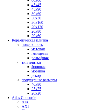
60х60
45х45
45х90
30х60
30х30
20х160
20х120
20х80
20х60
Керамическая плитка
поверхность
матовая
глянцевая
рельефная
тип плитки
фоновая
мозаика
декор
популярные размеры
40х80
25х75
20х20
Atlas Concorde
AIX
AXI