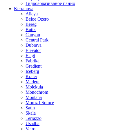
Гидроабразиваное панно
Kerranova
Alleya
Beloe Ozero
Bereg
Butik
Canyon
Central Park
Dubrava
Elevator
Etagi
Fabrika
Gradient
Iceberg
Krater
Madera
Molekula
Monochrom
Montana
Moroz I Solnce
Satin
Skala
Terrazzo
Usadba
Vetro