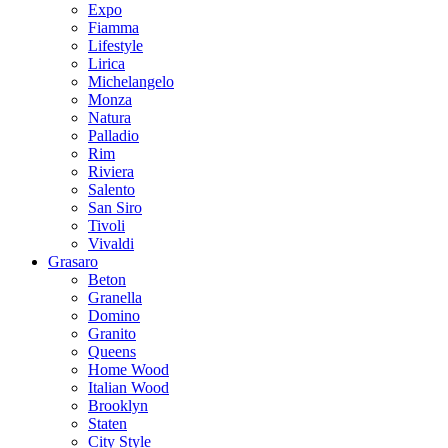
Expo
Fiamma
Lifestyle
Lirica
Michelangelo
Monza
Natura
Palladio
Rim
Riviera
Salento
San Siro
Tivoli
Vivaldi
Grasaro
Beton
Granella
Domino
Granito
Queens
Home Wood
Italian Wood
Brooklyn
Staten
City Style