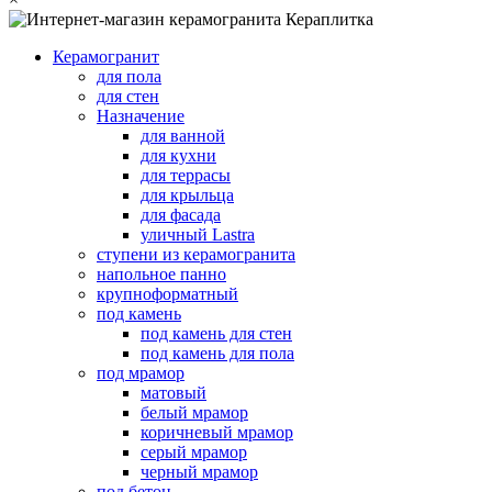
Керамогранит
для пола
для стен
Назначение
для ванной
для кухни
для террасы
для крыльца
для фасада
уличный Lastra
ступени из керамогранита
напольное панно
крупноформатный
под камень
под камень для стен
под камень для пола
под мрамор
матовый
белый мрамор
коричневый мрамор
серый мрамор
черный мрамор
под бетон