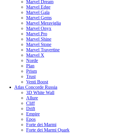
Marvel Dream
Marvel Edge
Marvel Gala
Marvel Gems
Marvel Meraviglia
Marvel Onyx
Marvel Pro
Marvel Shine
Marvel Stone
Marvel Travertine
Marvel X
Norde
Plan
Prism
Trust
Venti Boost
Atlas Concorde Russia
3D White Wall
Allure
Cliff
Drift
Empire
Epos
Forte dei Marmi
Forte dei Marmi Quark