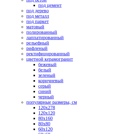
под цемент
под дерево
под металл
под паркет
матовый
полированный
лаппатированный
рельефный
рифленый
ректифицированный
цветной керамогранит
бежевый
белый
зеленый
коричневый
серый
синий
черный
популярные размеры, см
120х278
120х120
80х160
80х80
60х120