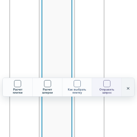
×
Расчет
Расчет
Как выбрать
Отправить
плитки
затирки
плитку
запрос