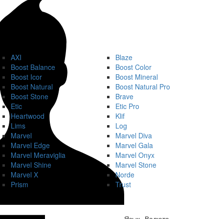
AXI
Blaze
Boost Balance
Boost Color
Boost Icor
Boost Mineral
Boost Natural
Boost Natural Pro
Boost Stone
Brave
Etic
Etic Pro
Heartwood
Klif
Lims
Log
Marvel
Marvel Diva
Marvel Edge
Marvel Gala
Marvel Meraviglia
Marvel Onyx
Marvel Shine
Marvel Stone
Marvel X
Norde
Prism
Trust
Язык
Валюта