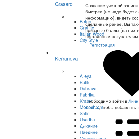
Grasaro
Создание учетной записи
быстрее (не надо будет с
информацию), видеть сост
Beton
сделанные ранее. Вы так
Granito
призовые баллы (на них т
Italian Wood
постоянным покупателям 
City Style
Регистрация
Kerranova
Alleya
Butik
Dubrava
Fabrika
Krater
Необходимо войти в
Личн
Monochrom
запись
, чтобы добавлять 
Satin
Usadba
Дыхание
Наедине
Сияние снов