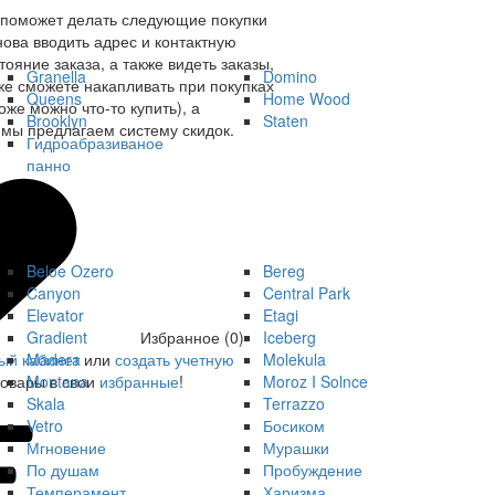
 поможет делать следующие покупки
нова вводить адрес и контактную
ояние заказа, а также видеть заказы,
Granella
Domino
же сможете накапливать при покупках
Queens
Home Wood
оже можно что-то купить), а
Brooklyn
Staten
мы предлагаем систему скидок.
Гидроабразиваное
панно
Beloe Ozero
Bereg
Canyon
Central Park
Elevator
Etagi
Gradient
Iceberg
Избранное (0)
Madera
Molekula
ый кабинет
или
создать учетную
Montana
Moroz I Solnce
товары в свои
избранные
!
Skala
Terrazzo
Vetro
Босиком
Мгновение
Мурашки
По душам
Пробуждение
Темперамент
Харизма