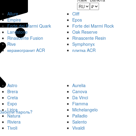
Allure
Cliff
Empire
Epos
Forte dei Marmi Quark
Forte dei Marmi Rock
Landstone
Oak Reserve
Rinascente Fusion
Rinascente Resin
Rive
Symphonyx
керамогранит ACR
плитка ACR
Astro
Aurelia
Brera
Canova
Creta
Da Vinci
Expo
Fiamma
Lirica
Michelangelo
Забыли пароль?
Natura
Palladio
Riviera
Salento
Tivoli
Vivaldi