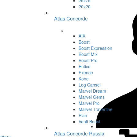
25х75
20х20
Atlas Concorde
AIX
Boost
Boost Expression
Boost Mix
Boost Pro
Entice
Exence
Kone
Log Cansei
Marvel Dream
Marvel Gems
Marvel Pro
Marvel Travertine
Plan
Venti Boost
Atlas Concorde Russia