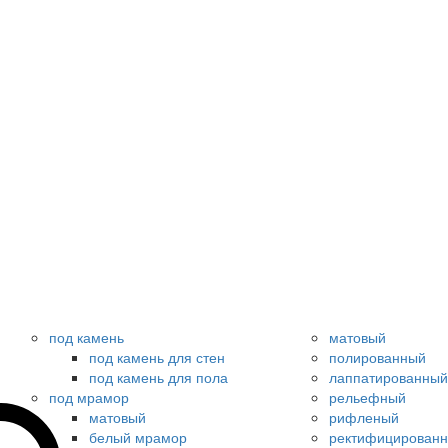
под камень
матовый
под камень для стен
полированный
под камень для пола
лаппатированный
под мрамор
рельефный
матовый
рифленый
белый мрамор
ректифицирован