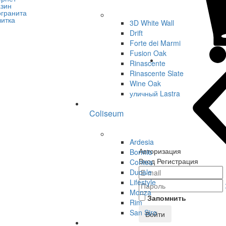
3D White Wall
Drift
Forte dei Marmi
Fusion Oak
Rinascente
Rinascente Slate
Wine Oak
уличный Lastra
Coliseum
Ardesia
Авторизация
Bormio
Вход
Регистрация
Contea
Ducale
Lifestyle
Monza
Запомнить
Rim
San Siro
Войти