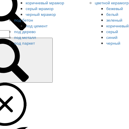
коричневый мрамор
цветной керамогр
серый мрамор
бежевый
черный мрамор
белый
под бетон
зеленый
под цемент
коричневый
под дерево
серый
под металл
синий
под паркет
черный