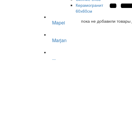
Керамогранит
60х60см
пока не добавили товары 
Mapei
Marjan
...