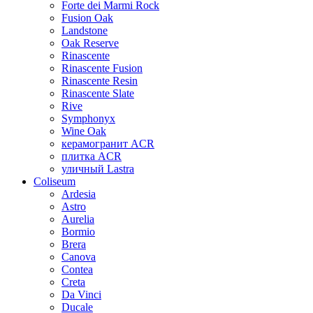
Forte dei Marmi Rock
Fusion Oak
Landstone
Oak Reserve
Rinascente
Rinascente Fusion
Rinascente Resin
Rinascente Slate
Rive
Symphonyx
Wine Oak
керамогранит ACR
плитка ACR
уличный Lastra
Coliseum
Ardesia
Astro
Aurelia
Bormio
Brera
Canova
Contea
Creta
Da Vinci
Ducale