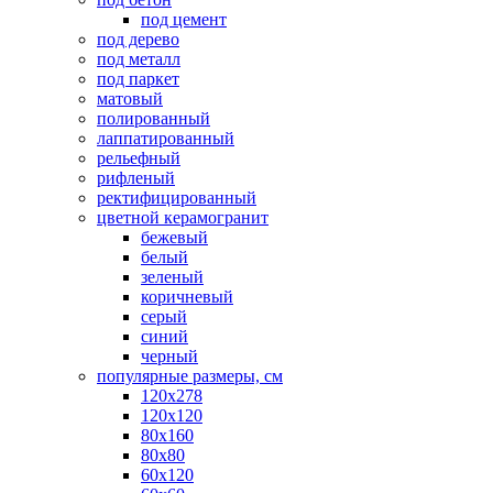
под цемент
под дерево
под металл
под паркет
матовый
полированный
лаппатированный
рельефный
рифленый
ректифицированный
цветной керамогранит
бежевый
белый
зеленый
коричневый
серый
синий
черный
популярные размеры, см
120х278
120х120
80х160
80х80
60х120