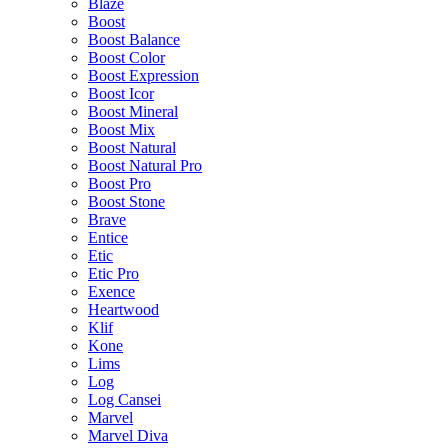
Blaze
Boost
Boost Balance
Boost Color
Boost Expression
Boost Icor
Boost Mineral
Boost Mix
Boost Natural
Boost Natural Pro
Boost Pro
Boost Stone
Brave
Entice
Etic
Etic Pro
Exence
Heartwood
Klif
Kone
Lims
Log
Log Cansei
Marvel
Marvel Diva