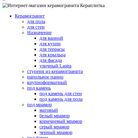
Керамогранит
для пола
для стен
Назначение
для ванной
для кухни
для террасы
для крыльца
для фасада
уличный Lastra
ступени из керамогранита
напольное панно
крупноформатный
под камень
под камень для стен
под камень для пола
под мрамор
матовый
белый мрамор
коричневый мрамор
серый мрамор
черный мрамор
под бетон