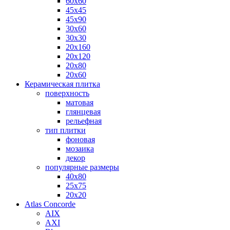
60х60
45х45
45х90
30х60
30х30
20х160
20х120
20х80
20х60
Керамическая плитка
поверхность
матовая
глянцевая
рельефная
тип плитки
фоновая
мозаика
декор
популярные размеры
40х80
25х75
20х20
Atlas Concorde
AIX
AXI