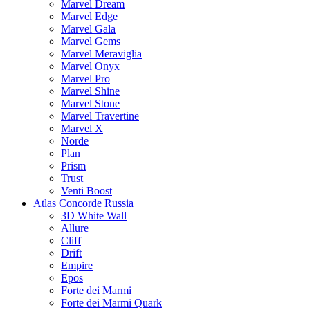
Marvel Dream
Marvel Edge
Marvel Gala
Marvel Gems
Marvel Meraviglia
Marvel Onyx
Marvel Pro
Marvel Shine
Marvel Stone
Marvel Travertine
Marvel X
Norde
Plan
Prism
Trust
Venti Boost
Atlas Concorde Russia
3D White Wall
Allure
Cliff
Drift
Empire
Epos
Forte dei Marmi
Forte dei Marmi Quark