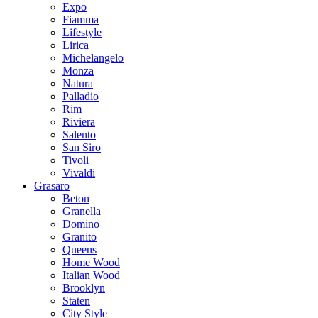
Expo
Fiamma
Lifestyle
Lirica
Michelangelo
Monza
Natura
Palladio
Rim
Riviera
Salento
San Siro
Tivoli
Vivaldi
Grasaro
Beton
Granella
Domino
Granito
Queens
Home Wood
Italian Wood
Brooklyn
Staten
City Style