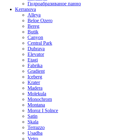
Гидроабразиваное панно
Kerranova
Alleya
Beloe Ozero
Bereg
Butik
Canyon
Central Park
Dubrava
Elevator
Etagi
Fabrika
Gradient
Iceberg
Krater
Madera
Molekula
Monochrom
Montana
Moroz I Solnce
Satin
Skala
Terrazzo
Usadba
Vetro