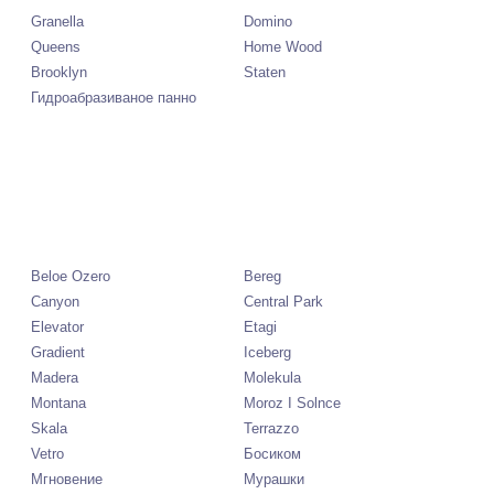
Granella
Domino
Queens
Home Wood
Brooklyn
Staten
Гидроабразиваное панно
Beloe Ozero
Bereg
Canyon
Central Park
Elevator
Etagi
Gradient
Iceberg
Madera
Molekula
Montana
Moroz I Solnce
Skala
Terrazzo
Vetro
Босиком
Мгновение
Мурашки