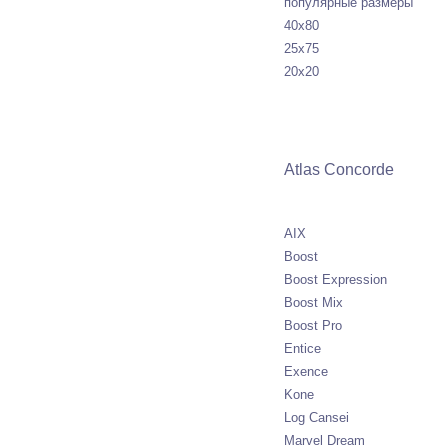
популярные размеры
40х80
25х75
20х20
Atlas Concorde
AIX
Boost
Boost Expression
Boost Mix
Boost Pro
Entice
Exence
Kone
Log Cansei
Marvel Dream