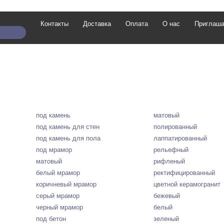
Контакты
Доставка
Оплата
О нас
Приглаша
под камень
матовый
под камень для стен
полированный
под камень для пола
лаппатированный
под мрамор
рельефный
матовый
рифленый
белый мрамор
ректифицированный
коричневый мрамор
цветной керамогранит
серый мрамор
бежевый
черный мрамор
белый
под бетон
зеленый