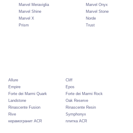
Marvel Meraviglia
Marvel Onyx
Marvel Shine
Marvel Stone
Marvel X
Norde
Prism
Trust
Allure
Cliff
Empire
Epos
Forte dei Marmi Quark
Forte dei Marmi Rock
Landstone
Oak Reserve
Rinascente Fusion
Rinascente Resin
Rive
Symphonyx
керамогранит ACR
плитка ACR