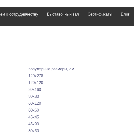
ем к сотрудничеству
Выставочный зал
Сертификаты
Блог
популярные размеры, см
120х278
120х120
80х160
80х80
60х120
60х60
45х45
45х90
30х60