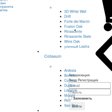
3D White Wall
Drift
Forte dei Marmi
Fusion Oak
Rinascente
Rinascente Slate
Wine Oak
уличный Lastra
Coliseum
Ardesia
Авторизация
Bormio
Вход
Регистрация
Contea
Ducale
Lifestyle
Monza
Запомнить
Rim
San Siro
Войти