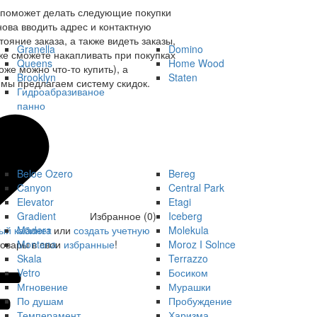
 поможет делать следующие покупки
нова вводить адрес и контактную
ояние заказа, а также видеть заказы,
Granella
Domino
же сможете накапливать при покупках
Queens
Home Wood
оже можно что-то купить), а
Brooklyn
Staten
мы предлагаем систему скидок.
Гидроабразиваное
панно
Beloe Ozero
Bereg
Canyon
Central Park
Elevator
Etagi
Gradient
Iceberg
Избранное (0)
Madera
Molekula
ый кабинет
или
создать учетную
Montana
Moroz I Solnce
товары в свои
избранные
!
Skala
Terrazzo
Vetro
Босиком
Мгновение
Мурашки
По душам
Пробуждение
Темперамент
Харизма