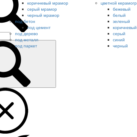
коричневый мрамор
цветной керамогр
серый мрамор
бежевый
черный мрамор
белый
под бетон
зеленый
под цемент
коричневый
под дерево
серый
под металл
синий
под паркет
черный