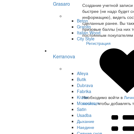
Grasaro
Создание учетной записи
быстрее (не надо будет с
информацию), видеть сост
Beton
сделанные ранее. Вы так
Granito
призовые баллы (на них т
Italian Wood
постоянным покупателям 
City Style
Регистрация
Kerranova
Alleya
Butik
Dubrava
Fabrika
Krater
Необходимо войти в
Личн
Monochrom
запись
, чтобы добавлять 
Satin
Usadba
Дыхание
Наедине
Сияние снов