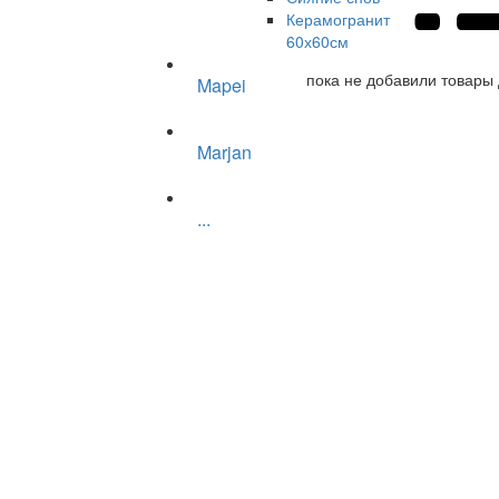
Керамогранит
60х60см
пока не добавили товары 
Mapei
Marjan
...