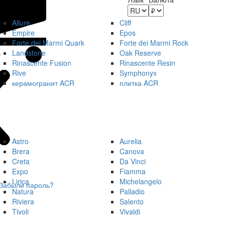
Allure
Cliff
Empire
Epos
Forte dei Marmi Quark
Forte dei Marmi Rock
Landstone
Oak Reserve
Rinascente Fusion
Rinascente Resin
Rive
Symphonyx
керамогранит ACR
плитка ACR
Astro
Aurelia
Brera
Canova
Creta
Da Vinci
Expo
Fiamma
Lirica
Michelangelo
Забыли пароль?
Natura
Palladio
Riviera
Salento
Tivoli
Vivaldi