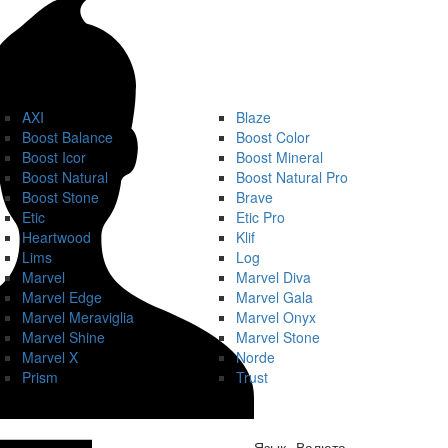
AXI
Blaze
Boost Balance
Boost Color
Boost Icor
Boost Mineral
Boost Natural
Boost Natural Pro
Boost Stone
Brave
Etic
Etic Pro
Heartwood
Klif
Lims
Log
Marvel
Marvel Diva
Marvel Edge
Marvel Gala
Marvel Meraviglia
Marvel Onyx
Marvel Shine
Marvel Stone
Marvel X
Norde
Prism
Trust
Язык
Валюта