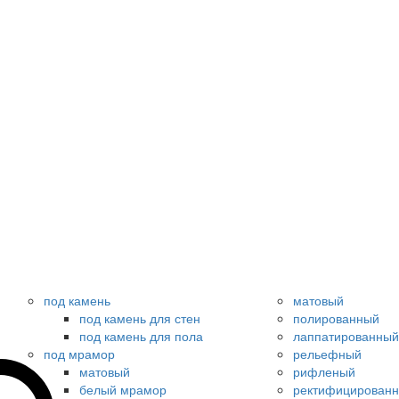
под камень
матовый
под камень для стен
полированный
под камень для пола
лаппатированный
под мрамор
рельефный
матовый
рифленый
белый мрамор
ректифицирован