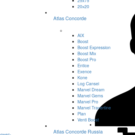
25х75
20х20
Atlas Concorde
AIX
Boost
Boost Expression
Boost Mix
Boost Pro
Entice
Exence
Kone
Log Cansei
Marvel Dream
Marvel Gems
Marvel Pro
Marvel Travertine
Plan
Venti Boost
Atlas Concorde Russia