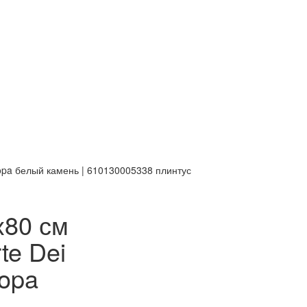
scopa белый камень | 610130005338 плинтус
x80 см
te Dei
copa