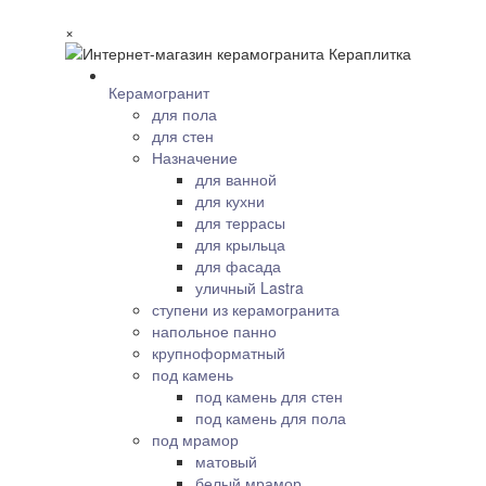
×
Керамогранит
для пола
для стен
Назначение
для ванной
для кухни
для террасы
для крыльца
для фасада
уличный Lastra
ступени из керамогранита
напольное панно
крупноформатный
под камень
под камень для стен
под камень для пола
под мрамор
матовый
белый мрамор