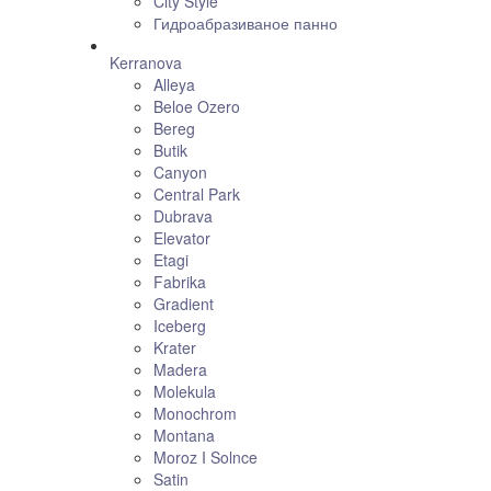
City Style
Гидроабразиваное панно
Kerranova
Alleya
Beloe Ozero
Bereg
Butik
Canyon
Central Park
Dubrava
Elevator
Etagi
Fabrika
Gradient
Iceberg
Krater
Madera
Molekula
Monochrom
Montana
Moroz I Solnce
Satin