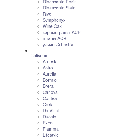
Rinascente Resin
Rinascente Slate
Rive
Symphonyx
Wine Oak
керамогранит ACR
плитка ACR
уличный Lastra
Coliseum
Ardesia
Astro
Aurelia
Bormio
Brera
Canova
Contea
Creta
Da Vinci
Ducale
Expo
Fiamma
Lifestyle