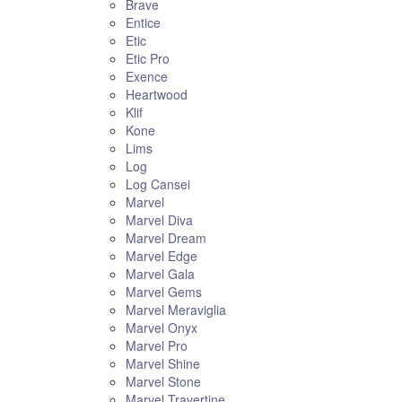
Brave
Entice
Etic
Etic Pro
Exence
Heartwood
Klif
Kone
Lims
Log
Log Cansei
Marvel
Marvel Diva
Marvel Dream
Marvel Edge
Marvel Gala
Marvel Gems
Marvel Meraviglia
Marvel Onyx
Marvel Pro
Marvel Shine
Marvel Stone
Marvel Travertine