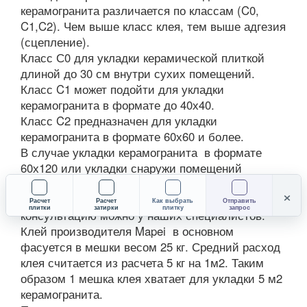
керамогранита различается по классам (C0,
C1,C2). Чем выше класс клея, тем выше адгезия
(сцепление).
Класс С0 для укладки керамической плиткой
длиной до 30 см внутри сухих помещений.
Класс C1 может подойти для укладки
керамогранита в формате до 40х40.
Класс C2 предназначен для укладки
керамогранита в формате 60х60 и более.
В случае укладки керамогранита в формате
60х120 или укладки снаружи помещений
потребуется клей с высокими показателями
×
деформативности. Получить подробную
Расчет
Расчет
Как выбрать
Отправить
плитки
затирки
плитку
запрос
консультацию можно у наших специалистов.
Клей производителя Mapei в основном
фасуется в мешки весом 25 кг. Средний расход
клея считается из расчета 5 кг на 1м2. Таким
образом 1 мешка клея хватает для укладки 5 м2
керамогранита.