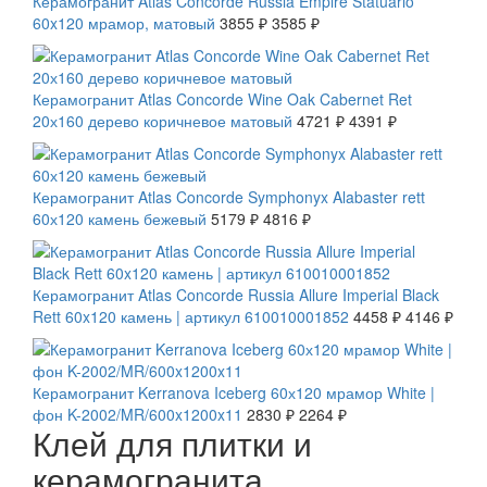
Керамогранит Atlas Concorde Russia Empire Statuario
60x120 мрамор, матовый
3855 ₽
3585 ₽
СКИДКА 7 %
Керамогранит Atlas Concorde Wine Oak Cabernet Ret
20х160 дерево коричневое матовый
4721 ₽
4391 ₽
СКИДКА 7 %
Керамогранит Atlas Concorde Symphonyx Alabaster rett
60х120 камень бежевый
5179 ₽
4816 ₽
СКИДКА 7 %
Керамогранит Atlas Concorde Russia Allure Imperial Black
Rett 60x120 камень | артикул 610010001852
4458 ₽
4146 ₽
СКИДКА 20 %
Керамогранит Kerranova Iceberg 60х120 мрамор White |
фон K-2002/MR/600x1200x11
2830 ₽
2264 ₽
Клей для плитки и
керамогранита