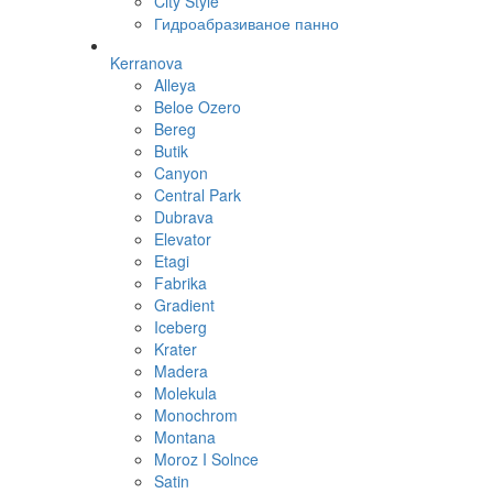
City Style
Гидроабразиваное панно
Kerranova
Alleya
Beloe Ozero
Bereg
Butik
Canyon
Central Park
Dubrava
Elevator
Etagi
Fabrika
Gradient
Iceberg
Krater
Madera
Molekula
Monochrom
Montana
Moroz I Solnce
Satin