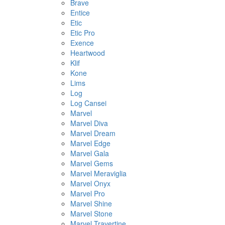
Brave
Entice
Etic
Etic Pro
Exence
Heartwood
Klif
Kone
Lims
Log
Log Cansei
Marvel
Marvel Diva
Marvel Dream
Marvel Edge
Marvel Gala
Marvel Gems
Marvel Meraviglia
Marvel Onyx
Marvel Pro
Marvel Shine
Marvel Stone
Marvel Travertine