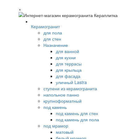
×
Керамогранит
для пола
для стен
Назначение
для ванной
для кухни
для террасы
для крыльца
для фасада
уличный Lastra
ступени из керамогранита
напольное панно
крупноформатный
под камень
под камень для стен
под камень для пола
под мрамор
матовый
белый мрамор