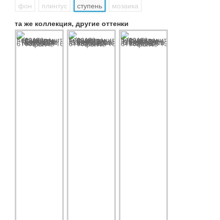
фон
плинтус
ступень
мозаика
та же коллекция, другие оттенки