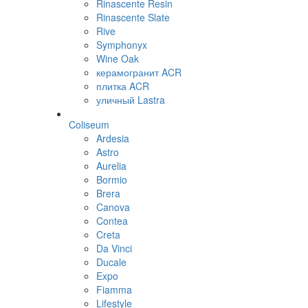
Rinascente Resin
Rinascente Slate
Rive
Symphonyx
Wine Oak
керамогранит ACR
плитка ACR
уличный Lastra
Coliseum
Ardesia
Astro
Aurelia
Bormio
Brera
Canova
Contea
Creta
Da Vinci
Ducale
Expo
Fiamma
Lifestyle