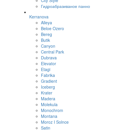
City Style
Гидроабразиваное панно
Kerranova
Alleya
Beloe Ozero
Bereg
Butik
Canyon
Central Park
Dubrava
Elevator
Etagi
Fabrika
Gradient
Iceberg
Krater
Madera
Molekula
Monochrom
Montana
Moroz I Solnce
Satin