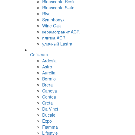
Rinascente Resin
Rinascente Slate
Rive
Symphonyx
Wine Oak
керамогранит ACR
плитка ACR
уличный Lastra
Coliseum
Ardesia
Astro
Aurelia
Bormio
Brera
Canova
Contea
Creta
Da Vinci
Ducale
Expo
Fiamma
Lifestyle