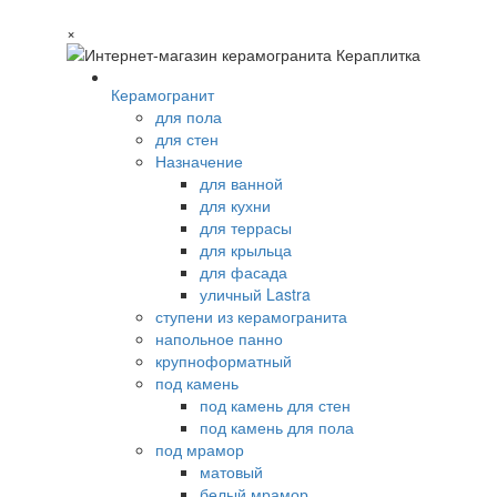
×
Керамогранит
для пола
для стен
Назначение
для ванной
для кухни
для террасы
для крыльца
для фасада
уличный Lastra
ступени из керамогранита
напольное панно
крупноформатный
под камень
под камень для стен
под камень для пола
под мрамор
матовый
белый мрамор