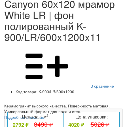
Canyon 60х120 мрамор
White LR | фон
полированный K-
900/LR/600x1200x11
В сравнение
Код товара:
K-900/LR/600x1200
Керамогранит высокого качества. Поверхность матовая.
Универсальный формат для пола и стен.
2
Цена за 1 м
:
Цена упаковки:
Подробное описание
3490 ₽
5026 ₽
2792 ₽
4020 ₽