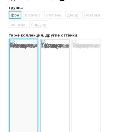
группа
фон
плинтус
ступень
декор
мозаика
вставка
бордюр
та же коллекция, другие оттенки