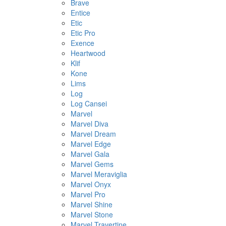
Brave
Entice
Etic
Etic Pro
Exence
Heartwood
Klif
Kone
Lims
Log
Log Cansei
Marvel
Marvel Diva
Marvel Dream
Marvel Edge
Marvel Gala
Marvel Gems
Marvel Meraviglia
Marvel Onyx
Marvel Pro
Marvel Shine
Marvel Stone
Marvel Travertine