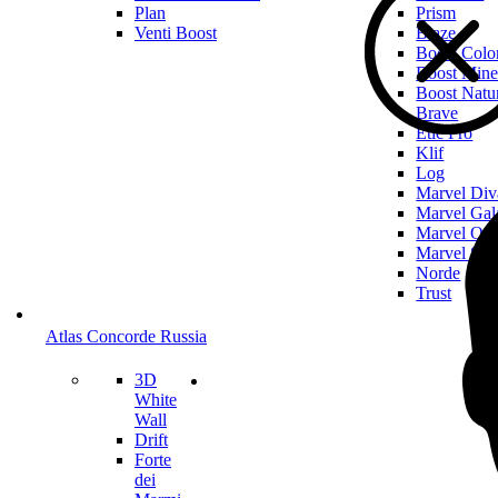
Plan
Prism
Venti Boost
Blaze
Boost Colo
Boost Mine
Boost Natu
Brave
Etic Pro
Klif
Log
Marvel Div
Marvel Gal
Marvel On
Marvel Sto
Norde
Trust
Atlas Concorde Russia
3D
White
Wall
Drift
Forte
dei