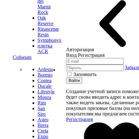
dei
Marmi
Rock
Oak
Reserve
Rinascente
Resin
Symphonyx
плитка
Авторизация
ACR
Вход
Регистрация
Coliseum
Забыл
Ardesia
Запомнить
Bormio
Contea
Войти
Ducale
Создание учетной записи поможе
Lifestyle
будет снова вводить адрес и конт
Monza
также видеть заказы, сделанные 
Rim
покупках призовые баллы (на них
San
покупателям мы предлагаем систе
Siro
Регистрация
Astro
Brera
Creta
Expo