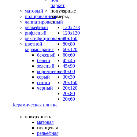
паркет
матовый
популярные
полированный
размеры,
лаппатированный
см
рельефный
120х278
рифленый
120х120
ректифицированный
80х160
цветной
80х80
керамогранит
60х120
бежевый
60х60
белый
45х45
зеленый
45х90
коричневый
30х60
серый
30х30
синий
20х160
черный
20х120
20х80
20х60
Керамическая плитка
поверхность
матовая
глянцевая
рельефная