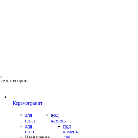
се категории
Керамогранит
для
под
пола
камень
для
под
стен
камень
Назначение
для