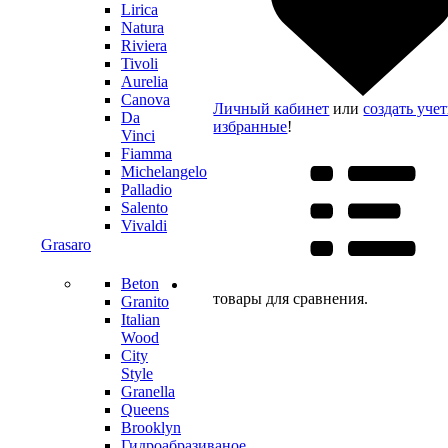
Lirica
Natura
Riviera
Tivoli
Aurelia
Canova
Личный кабинет
или
создать уче
Da
избранные
!
Vinci
Fiamma
Michelangelo
Palladio
Salento
Vivaldi
Grasaro
Beton
товары для сравнения.
Granito
Italian
Wood
City
Style
Granella
Queens
Brooklyn
Гидроабразиваное