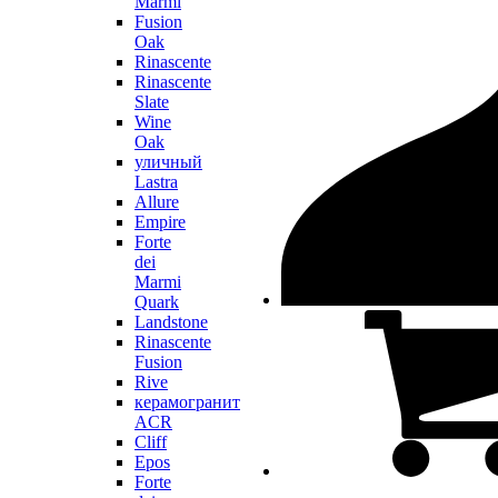
Marmi
Fusion
Oak
Rinascente
Rinascente
Slate
Wine
Oak
уличный
Lastra
Allure
Empire
Forte
dei
Marmi
Quark
Landstone
Rinascente
Fusion
Rive
керамогранит
ACR
Cliff
Epos
Forte