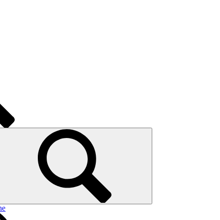
nce
ral
e
ge
aviglia
ne