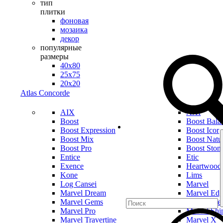
тип
плитки
фоновая
мозаика
декор
популярные
размеры
40х80
25х75
20х20
Atlas Concorde
AIX
AXI
Boost
Boost Bala
Boost Expression
Boost Icor
Boost Mix
Boost Natu
Boost Pro
Boost Ston
Entice
Etic
Exence
Heartwood
Kone
Lims
Log Cansei
Marvel
Marvel Dream
Marvel Ed
Marvel Gems
Marvel Mer
Marvel Pro
Marvel Shi
Marvel Travertine
Marvel X