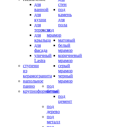
для
стен
ванной
под
для
камень
кухни
для
для
пола
террасы
под
для
мрамор
крыльца
матовый
для
белый
фасада
мрамор
уличный
коричневый
Lastra
мрамор
ступени
серый
из
мрамор
керамогранита
черный
напольное
мрамор
панно
под
крупноформатный
бетон
под
цемент
под
дерево
под
металл
под