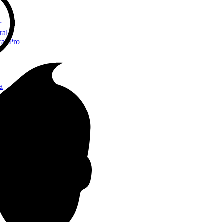
r
ral
ral Pro
a
a
yx
ne