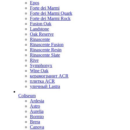
Epos
Forte dei Marmi
Forte dei Marmi Quark
Forte dei Marmi Rock
Fusion Oak
Landstone
Oak Reserve
Rinascente
Rinascente Fusion
Rinascente Resin
Rinascente Slate
Rive
Symphonyx
Wine Oak
керамогранит ACR
плитка ACR
уличный Lastra
Coliseum
Ardesia
Astro
Aurelia
Bormio
Brera
Canova