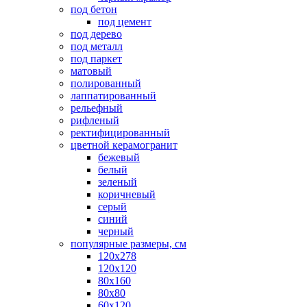
под бетон
под цемент
под дерево
под металл
под паркет
матовый
полированный
лаппатированный
рельефный
рифленый
ректифицированный
цветной керамогранит
бежевый
белый
зеленый
коричневый
серый
синий
черный
популярные размеры, см
120х278
120х120
80х160
80х80
60х120