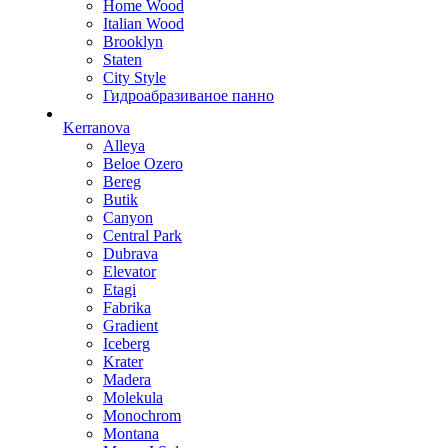
Home Wood
Italian Wood
Brooklyn
Staten
City Style
Гидроабразиваное панно
Kerranova
Alleya
Beloe Ozero
Bereg
Butik
Canyon
Central Park
Dubrava
Elevator
Etagi
Fabrika
Gradient
Iceberg
Krater
Madera
Molekula
Monochrom
Montana