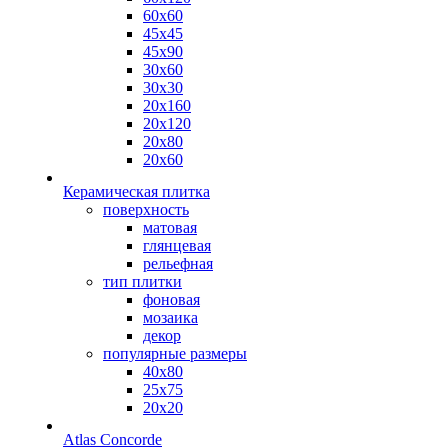
60х60
45х45
45х90
30х60
30х30
20х160
20х120
20х80
20х60
Керамическая плитка
поверхность
матовая
глянцевая
рельефная
тип плитки
фоновая
мозаика
декор
популярные размеры
40х80
25х75
20х20
Atlas Concorde