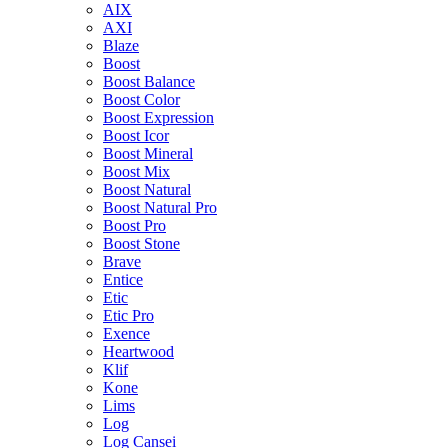
AIX
AXI
Blaze
Boost
Boost Balance
Boost Color
Boost Expression
Boost Icor
Boost Mineral
Boost Mix
Boost Natural
Boost Natural Pro
Boost Pro
Boost Stone
Brave
Entice
Etic
Etic Pro
Exence
Heartwood
Klif
Kone
Lims
Log
Log Cansei