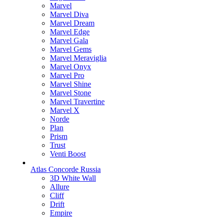
Marvel
Marvel Diva
Marvel Dream
Marvel Edge
Marvel Gala
Marvel Gems
Marvel Meraviglia
Marvel Onyx
Marvel Pro
Marvel Shine
Marvel Stone
Marvel Travertine
Marvel X
Norde
Plan
Prism
Trust
Venti Boost
Atlas Concorde Russia
3D White Wall
Allure
Cliff
Drift
Empire