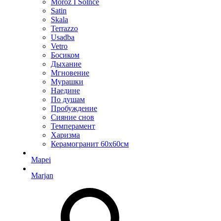
Moroz I Solnce
Satin
Skala
Terrazzo
Usadba
Vetro
Босиком
Дыхание
Мгновение
Мурашки
Наедине
По душам
Пробуждение
Сияние снов
Темперамент
Харизма
Керамогранит 60х60см
Mapei
Marjan