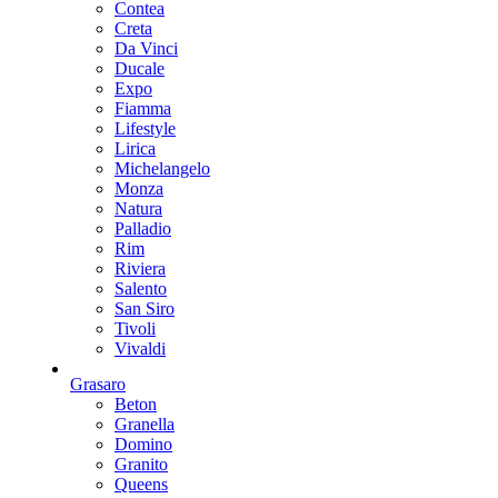
Contea
Creta
Da Vinci
Ducale
Expo
Fiamma
Lifestyle
Lirica
Michelangelo
Monza
Natura
Palladio
Rim
Riviera
Salento
San Siro
Tivoli
Vivaldi
Grasaro
Beton
Granella
Domino
Granito
Queens