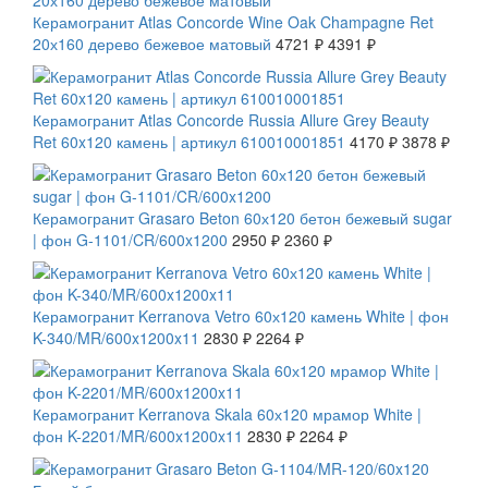
Керамогранит Atlas Concorde Wine Oak Champagne Ret
20х160 дерево бежевое матовый
4721 ₽
4391 ₽
СКИДКА 7 %
Керамогранит Atlas Concorde Russia Allure Grey Beauty
Ret 60x120 камень | артикул 610010001851
4170 ₽
3878 ₽
СКИДКА 20 %
Керамогранит Grasaro Beton 60х120 бетон бежевый sugar
| фон G-1101/CR/600x1200
2950 ₽
2360 ₽
СКИДКА 20 %
Керамогранит Kerranova Vetro 60х120 камень White | фон
K-340/MR/600x1200x11
2830 ₽
2264 ₽
СКИДКА 20 %
Керамогранит Kerranova Skala 60х120 мрамор White |
фон K-2201/MR/600x1200x11
2830 ₽
2264 ₽
СКИДКА 20 %