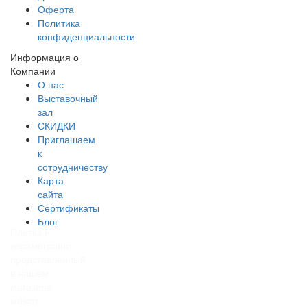
Оферта
Политика
конфиденциальности
Информация о
Компании
О нас
Выставочный
зал
СКИДКИ
Приглашаем
к
сотрудничеству
Карта
сайта
Сертификаты
Блог
Плитка и
керамогранит
представленный
в нашем
магазине
может