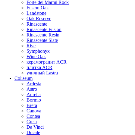
Forte dei Marmi Rock
Fusion Oak
Landstone
Oak Reserve
Rinascente
Rinascente Fusion
Rinascente Resin
Rinascente Slate
Rive
Symphonyx
Wine Oak
керамогранит ACR
плитка ACR
уличный Lastra
Coliseum
Ardesia
Astro
Aurelia
Bormio
Brera
Canova
Contea
Creta
Da Vinci
Ducale