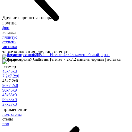
Другие варианты товара:
группа
фон
вставка
плинтус
ступень
мозаика
та же коллекция, другие оттенки
размер
45x45x8
7.2x7.2x0
45x7.2x0
90x7.2x0
90x45x9
45x33x0
90x33x0
27x27x0
применение
пол, стены
стены
пол