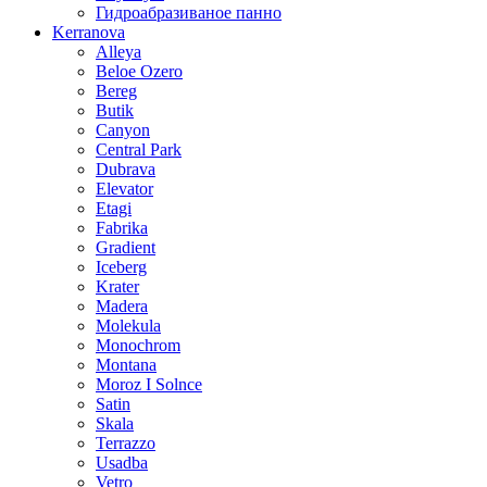
Гидроабразиваное панно
Kerranova
Alleya
Beloe Ozero
Bereg
Butik
Canyon
Central Park
Dubrava
Elevator
Etagi
Fabrika
Gradient
Iceberg
Krater
Madera
Molekula
Monochrom
Montana
Moroz I Solnce
Satin
Skala
Terrazzo
Usadba
Vetro