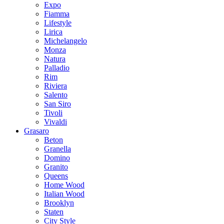
Expo
Fiamma
Lifestyle
Lirica
Michelangelo
Monza
Natura
Palladio
Rim
Riviera
Salento
San Siro
Tivoli
Vivaldi
Grasaro
Beton
Granella
Domino
Granito
Queens
Home Wood
Italian Wood
Brooklyn
Staten
City Style