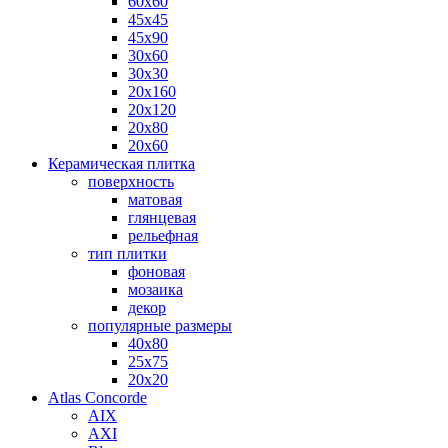
60х60
45х45
45х90
30х60
30х30
20х160
20х120
20х80
20х60
Керамическая плитка
поверхность
матовая
глянцевая
рельефная
тип плитки
фоновая
мозаика
декор
популярные размеры
40х80
25х75
20х20
Atlas Concorde
AIX
AXI