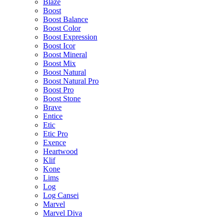
Blaze
Boost
Boost Balance
Boost Color
Boost Expression
Boost Icor
Boost Mineral
Boost Mix
Boost Natural
Boost Natural Pro
Boost Pro
Boost Stone
Brave
Entice
Etic
Etic Pro
Exence
Heartwood
Klif
Kone
Lims
Log
Log Cansei
Marvel
Marvel Diva