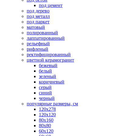
под цемент
под дерево
под металл
под паркет
матовый
полированный
лаппатированный
рельефный
рифленый
ректифицированный
цветной керамогранит
бежевый
белый
зеленый
коричневый
серый
синий
черный
популярные размеры, см
120х278
120х120
80х160
80х80
60х120