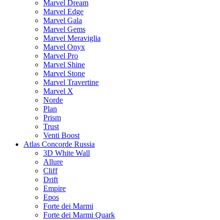
Marvel Dream
Marvel Edge
Marvel Gala
Marvel Gems
Marvel Meraviglia
Marvel Onyx
Marvel Pro
Marvel Shine
Marvel Stone
Marvel Travertine
Marvel X
Norde
Plan
Prism
Trust
Venti Boost
Atlas Concorde Russia
3D White Wall
Allure
Cliff
Drift
Empire
Epos
Forte dei Marmi
Forte dei Marmi Quark