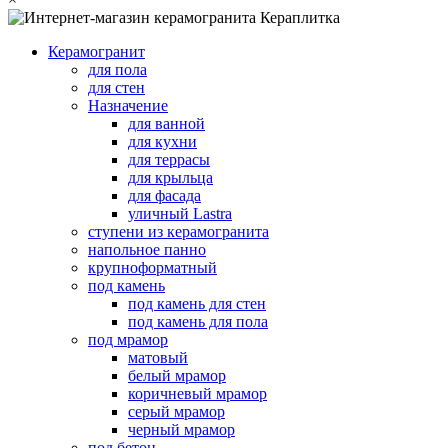
Керамогранит
для пола
для стен
Назначение
для ванной
для кухни
для террасы
для крыльца
для фасада
уличный Lastra
ступени из керамогранита
напольное панно
крупноформатный
под камень
под камень для стен
под камень для пола
под мрамор
матовый
белый мрамор
коричневый мрамор
серый мрамор
черный мрамор
под бетон