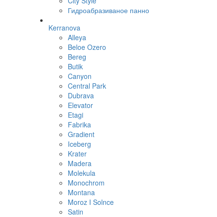
City Style
Гидроабразиваное панно
Kerranova
Alleya
Beloe Ozero
Bereg
Butik
Canyon
Central Park
Dubrava
Elevator
Etagi
Fabrika
Gradient
Iceberg
Krater
Madera
Molekula
Monochrom
Montana
Moroz I Solnce
Satin