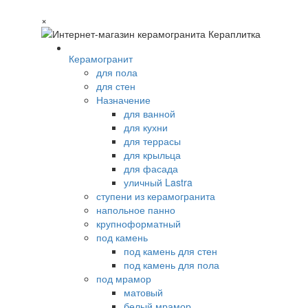
×
Керамогранит
для пола
для стен
Назначение
для ванной
для кухни
для террасы
для крыльца
для фасада
уличный Lastra
ступени из керамогранита
напольное панно
крупноформатный
под камень
под камень для стен
под камень для пола
под мрамор
матовый
белый мрамор