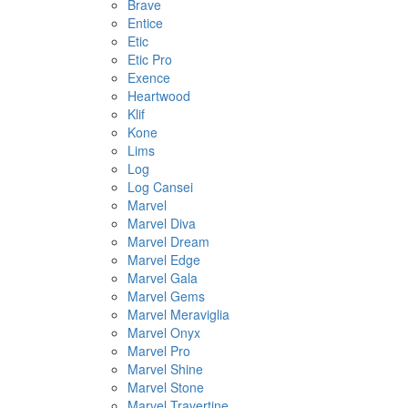
Brave
Entice
Etic
Etic Pro
Exence
Heartwood
Klif
Kone
Lims
Log
Log Cansei
Marvel
Marvel Diva
Marvel Dream
Marvel Edge
Marvel Gala
Marvel Gems
Marvel Meraviglia
Marvel Onyx
Marvel Pro
Marvel Shine
Marvel Stone
Marvel Travertine