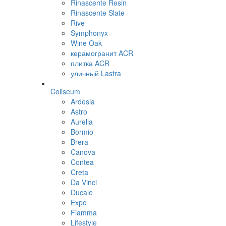
Rinascente Resin
Rinascente Slate
Rive
Symphonyx
Wine Oak
керамогранит ACR
плитка ACR
уличный Lastra
Coliseum
Ardesia
Astro
Aurelia
Bormio
Brera
Canova
Contea
Creta
Da Vinci
Ducale
Expo
Fiamma
Lifestyle