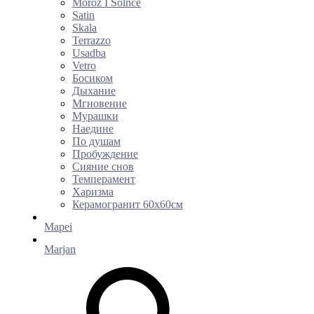
Moroz I Solnce
Satin
Skala
Terrazzo
Usadba
Vetro
Босиком
Дыхание
Мгновение
Мурашки
Наедине
По душам
Пробуждение
Сияние снов
Темперамент
Харизма
Керамогранит 60х60см
Mapei
Marjan