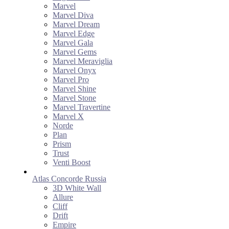
Marvel
Marvel Diva
Marvel Dream
Marvel Edge
Marvel Gala
Marvel Gems
Marvel Meraviglia
Marvel Onyx
Marvel Pro
Marvel Shine
Marvel Stone
Marvel Travertine
Marvel X
Norde
Plan
Prism
Trust
Venti Boost
Atlas Concorde Russia
3D White Wall
Allure
Cliff
Drift
Empire