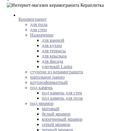
Керамогранит
для пола
для стен
Назначение
для ванной
для кухни
для террасы
для крыльца
для фасада
уличный Lastra
ступени из керамогранита
напольное панно
крупноформатный
под камень
под камень для стен
под камень для пола
под мрамор
матовый
белый мрамор
коричневый мрамор
серый мрамор
черный мрамор