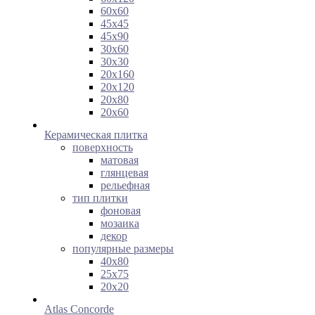
60х60
45х45
45х90
30х60
30х30
20х160
20х120
20х80
20х60
Керамическая плитка
поверхность
матовая
глянцевая
рельефная
тип плитки
фоновая
мозаика
декор
популярные размеры
40х80
25х75
20х20
Atlas Concorde