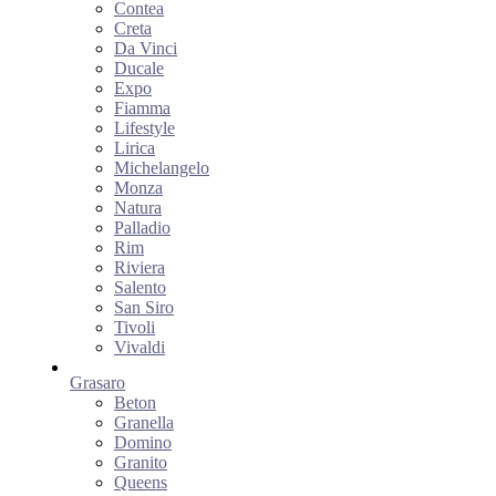
Contea
Creta
Da Vinci
Ducale
Expo
Fiamma
Lifestyle
Lirica
Michelangelo
Monza
Natura
Palladio
Rim
Riviera
Salento
San Siro
Tivoli
Vivaldi
Grasaro
Beton
Granella
Domino
Granito
Queens