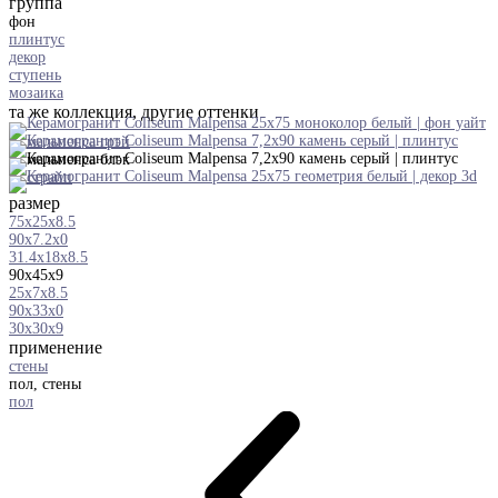
группа
фон
плинтус
декор
ступень
мозаика
та же коллекция, другие оттенки
размер
75x25x8.5
90x7.2x0
31.4x18x8.5
90x45x9
25x7x8.5
90x33x0
30x30x9
применение
стены
пол, стены
пол