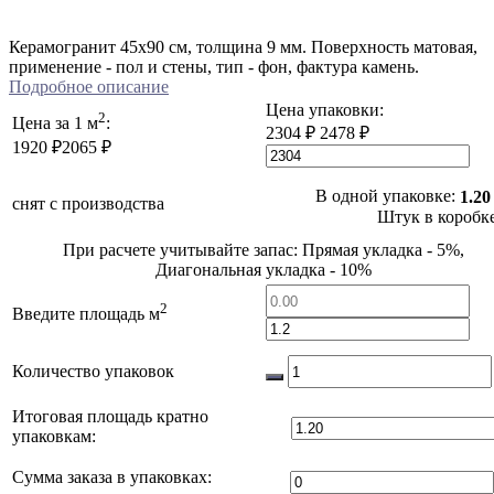
Керамогранит 45x90 см, толщина 9 мм. Поверхность матовая,
применение - пол и стены, тип - фон, фактура камень.
Подробное описание
Цена упаковки:
2
Цена за 1 м
:
2304 ₽
2478 ₽
1920 ₽
2065 ₽
В одной упаковке:
1.20
снят с производства
Штук в коробк
При расчете учитывайте запас: Прямая укладка - 5%,
Диагональная укладка - 10%
2
Введите площадь м
Количество упаковок
Итоговая площадь кратно
упаковкам:
Сумма заказа в упаковках: