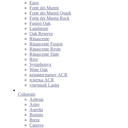
Epos
Forte dei Marmi
Forte dei Marmi Quark
Forte dei Marmi Rock
Fusion Oak
Landstone
Oak Reserve
Rinascente
Rinascente Fusion
Rinascente Resin
Rinascente Slate
Rive
Symphonyx
Wine Oak
керамогранит ACR
плитка ACR
уличный Lastra
Coliseum
Ardesia
Astro
Aurelia
Bormio
Brera
Canova