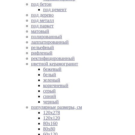
под бетон
под цемент
под дерево
под металл
под паркет
матовый
полированный
лаппатированный
рельефный
рифленый
ректифицированный
цветной керамогранит
бежевый
белый
зеленый
коричневый
серый
синий
черный
популярные размеры, см
120х278
120х120
80х160
80х80
60х120