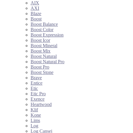
AIX
AXI
Blaze
Boost
Boost Balance
Boost Color
Boost Expression
Boost Icor
Boost Mineral
Boost Mix
Boost Natural
Boost Natural Pro
Boost Pro
Boost Stone
Brave
Entice
Etic
Etic Pro
Exence
Heartwood
Klif
Kone
Lims
Log
Log Cansei