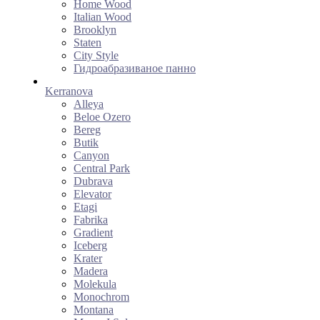
Home Wood
Italian Wood
Brooklyn
Staten
City Style
Гидроабразиваное панно
Kerranova
Alleya
Beloe Ozero
Bereg
Butik
Canyon
Central Park
Dubrava
Elevator
Etagi
Fabrika
Gradient
Iceberg
Krater
Madera
Molekula
Monochrom
Montana