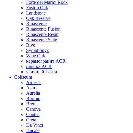
Forte dei Marmi Rock
Fusion Oak
Landstone
Oak Reserve
Rinascente
Rinascente Fusion
Rinascente Resin
Rinascente Slate
Rive
Symphonyx
Wine Oak
керамогранит ACR
плитка ACR
уличный Lastra
Coliseum
Ardesia
Astro
Aurelia
Bormio
Brera
Canova
Contea
Creta
Da Vinci
Ducale