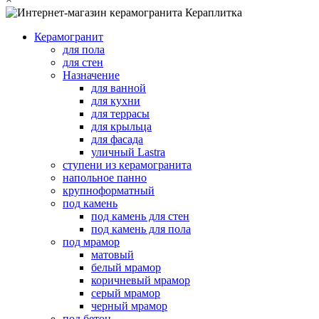
Керамогранит
для пола
для стен
Назначение
для ванной
для кухни
для террасы
для крыльца
для фасада
уличный Lastra
ступени из керамогранита
напольное панно
крупноформатный
под камень
под камень для стен
под камень для пола
под мрамор
матовый
белый мрамор
коричневый мрамор
серый мрамор
черный мрамор
под бетон