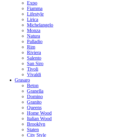
Expo
Fiamma
Lifestyle
Lirica
Michelangelo
Monza
Natura
Palladio
Rim
Riviera
Salento
San Siro
Tivoli
Vivaldi
Grasaro
Beton
Granella
Domino
Granito
Queens
Home Wood
Italian Wood
Brooklyn
Staten
City Style