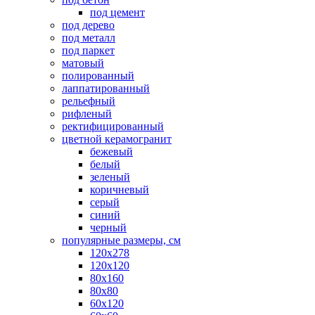
под цемент
под дерево
под металл
под паркет
матовый
полированный
лаппатированный
рельефный
рифленый
ректифицированный
цветной керамогранит
бежевый
белый
зеленый
коричневый
серый
синий
черный
популярные размеры, см
120х278
120х120
80х160
80х80
60х120