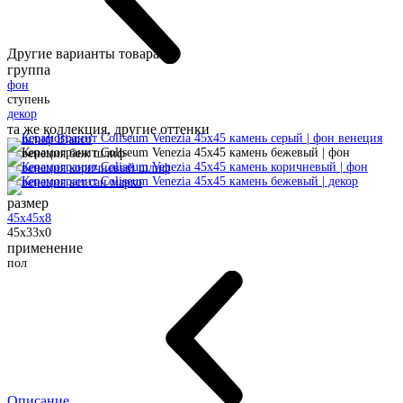
Другие варианты товара:
группа
фон
ступень
декор
та же коллекция, другие оттенки
размер
45x45x8
45x33x0
применение
пол
Описание