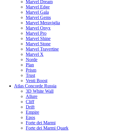
Marvel Dream
Marvel Edge
Marvel Gala
Marvel Gems
Marvel Meraviglia
Marvel Onyx
Marvel Pro
Marvel Shine
Marvel Stone
Marvel Travertine
Marvel X
Norde
Plan
Prism
Trust
Venti Boost
Atlas Concorde Russia
3D White Wall
Allure
Cliff
Drift
Empire
Epos
Forte dei Marmi
Forte dei Marmi Quark