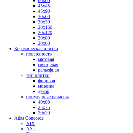
60х60
45х45
45х90
30х60
30х30
20х160
20х120
20х80
20х60
Керамическая плитка
поверхность
матовая
глянцевая
рельефная
тип плитки
фоновая
мозаика
декор
популярные размеры
40х80
25х75
20х20
Atlas Concorde
AIX
AXI