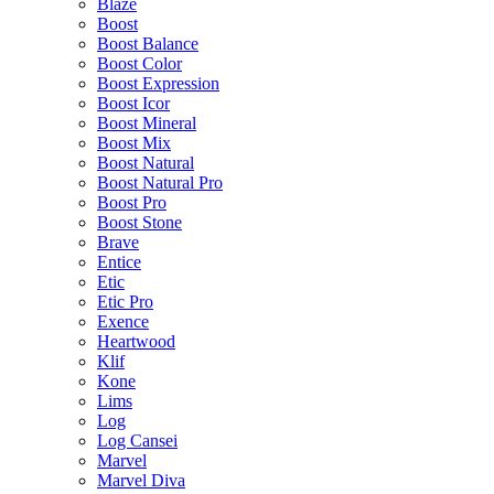
Blaze
Boost
Boost Balance
Boost Color
Boost Expression
Boost Icor
Boost Mineral
Boost Mix
Boost Natural
Boost Natural Pro
Boost Pro
Boost Stone
Brave
Entice
Etic
Etic Pro
Exence
Heartwood
Klif
Kone
Lims
Log
Log Cansei
Marvel
Marvel Diva