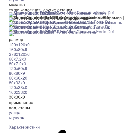
мозаика
та же коллекция, другие оттенки
размер
120x120x9
160x80x9
278x120x6
60x7.2x0
80x7.2x0
120x60x9
80x80x9
60x60x20
80x33x0
120x33x0
160x33x0
30x30x9
применение
пол, стены
улица
ступень
Характеристики