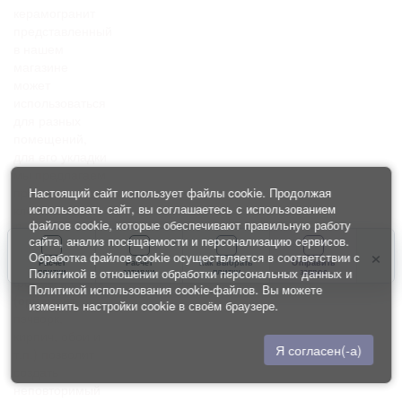
керамогранит
представленный
в нашем
магазине
может
использоваться
для разных
помещений,
для его укладки
мы предлагаем
профессиональные
Настоящий сайт использует файлы cookie. Продолжая
использовать сайт, вы соглашаетесь с использованием
клей и затирки.
файлов cookie, которые обеспечивают правильную работу
Декоративные
сайта, анализ посещаемости и персонализацию сервисов.
элементы и
×
Обработка файлов cookie осуществляется в соответствии с
плитка разной
Расчет
Расчет
Как выбрать
Отправить
Политикой в отношении обработки персональных данных
и
плитки
затирки
плитку
запрос
формы и стиля
Политикой использования cookie-файлов
. Вы можете
(орнамент,
изменить настройки cookie в своём браузере.
пэчворк,
кирпич, обои и
Я согласен(-а)
т.п.) позволит
создать
неповторимый