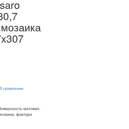
saro
30,7
 мозаика
7x307
В сравнение
Поверхность матовая,
мозаика, фактура