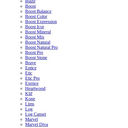
Blaze
Boost
Boost Balance
Boost Color
Boost Expression
Boost Icor
Boost Mineral
Boost Mix
Boost Natural
Boost Natural Pro
Boost Pro
Boost Stone
Brave
Entice
Etic
Etic Pro
Exence
Heartwood
Klif
Kone
Lims
Log
Log Cansei
Marvel
Marvel Diva