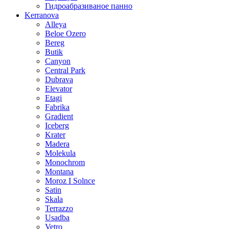
Гидроабразиваное панно
Kerranova
Alleya
Beloe Ozero
Bereg
Butik
Canyon
Central Park
Dubrava
Elevator
Etagi
Fabrika
Gradient
Iceberg
Krater
Madera
Molekula
Monochrom
Montana
Moroz I Solnce
Satin
Skala
Terrazzo
Usadba
Vetro