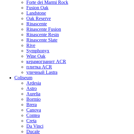
Forte dei Marmi Rock
Fusion Oak
Landstone
Oak Reserve
Rinascente
Rinascente Fusion
Rinascente Resin
Rinascente Slate
Rive
Symphonyx
Wine Oak
керамогранит ACR
плитка ACR
уличный Lastra
Coliseum
Ardesia
Astro
Aurelia
Bormio
Brera
Canova
Contea
Creta
Da Vinci
Ducale