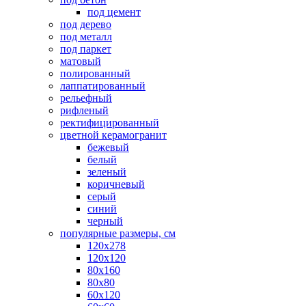
под цемент
под дерево
под металл
под паркет
матовый
полированный
лаппатированный
рельефный
рифленый
ректифицированный
цветной керамогранит
бежевый
белый
зеленый
коричневый
серый
синий
черный
популярные размеры, см
120х278
120х120
80х160
80х80
60х120