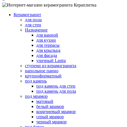
Керамогранит
для пола
для стен
Назначение
для ванной
для кухни
для террасы
для крыльца
для фасада
уличный Lastra
ступени из керамогранита
напольное панно
крупноформатный
под камень
под камень для стен
под камень для пола
под мрамор
матовый
белый мрамор
коричневый мрамор
серый мрамор
черный мрамор
под бетон