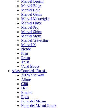
Marvel Dream
Marvel Edge
Marvel Gala
Marvel Gems
Marvel Meraviglia
Marvel Onyx
Marvel Pro
Marvel Shine
Marvel Stone
Marvel Travertine
Marvel X
Norde
Plan
Prism
Trust
Venti Boost
Atlas Concorde Russia
3D White Wall
Allure
Cliff
Drift
Empire
Epos
Forte dei Marmi
Forte dei Marmi Quark