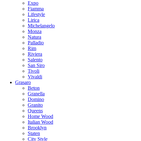
Expo
Fiamma
Lifestyle
Lirica
Michelangelo
Monza
Natura
Palladio
Rim
Riviera
Salento
San Siro
Tivoli
Vivaldi
Grasaro
Beton
Granella
Domino
Granito
Queens
Home Wood
Italian Wood
Brooklyn
Staten
City Style