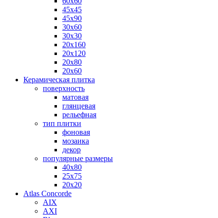
60х60
45х45
45х90
30х60
30х30
20х160
20х120
20х80
20х60
Керамическая плитка
поверхность
матовая
глянцевая
рельефная
тип плитки
фоновая
мозаика
декор
популярные размеры
40х80
25х75
20х20
Atlas Concorde
AIX
AXI