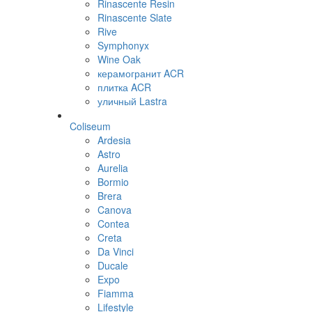
Rinascente Resin
Rinascente Slate
Rive
Symphonyx
Wine Oak
керамогранит ACR
плитка ACR
уличный Lastra
Coliseum
Ardesia
Astro
Aurelia
Bormio
Brera
Canova
Contea
Creta
Da Vinci
Ducale
Expo
Fiamma
Lifestyle