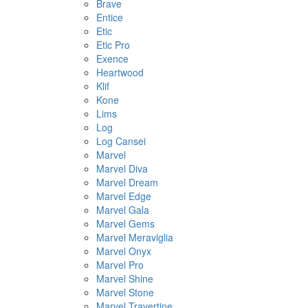
Brave
Entice
Etic
Etic Pro
Exence
Heartwood
Klif
Kone
Lims
Log
Log Cansei
Marvel
Marvel Diva
Marvel Dream
Marvel Edge
Marvel Gala
Marvel Gems
Marvel Meraviglia
Marvel Onyx
Marvel Pro
Marvel Shine
Marvel Stone
Marvel Travertine