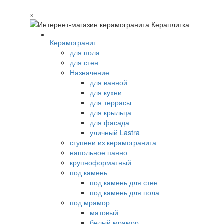
×
Керамогранит
для пола
для стен
Назначение
для ванной
для кухни
для террасы
для крыльца
для фасада
уличный Lastra
ступени из керамогранита
напольное панно
крупноформатный
под камень
под камень для стен
под камень для пола
под мрамор
матовый
белый мрамор