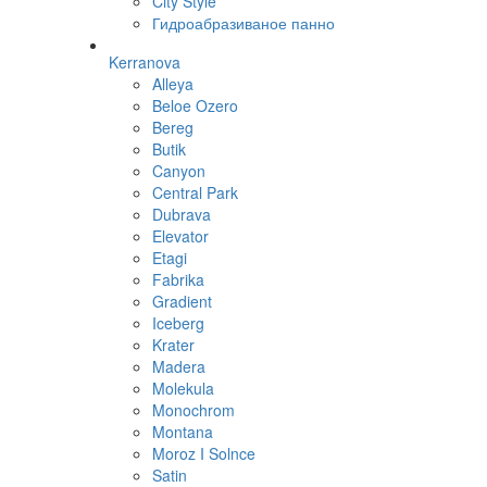
City Style
Гидроабразиваное панно
Kerranova
Alleya
Beloe Ozero
Bereg
Butik
Canyon
Central Park
Dubrava
Elevator
Etagi
Fabrika
Gradient
Iceberg
Krater
Madera
Molekula
Monochrom
Montana
Moroz I Solnce
Satin