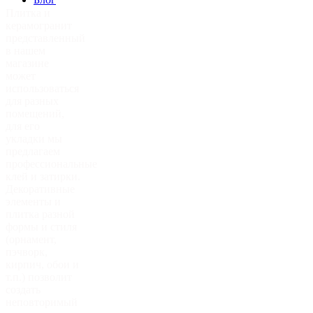
Плитка и
керамогранит
представленный
в нашем
магазине
может
использоваться
для разных
помещений,
для его
укладки мы
предлагаем
профессиональные
клей и затирки.
Декоративные
элементы и
плитка разной
формы и стиля
(орнамент,
пэчворк,
кирпич, обои и
т.п.) позволит
создать
неповторимый