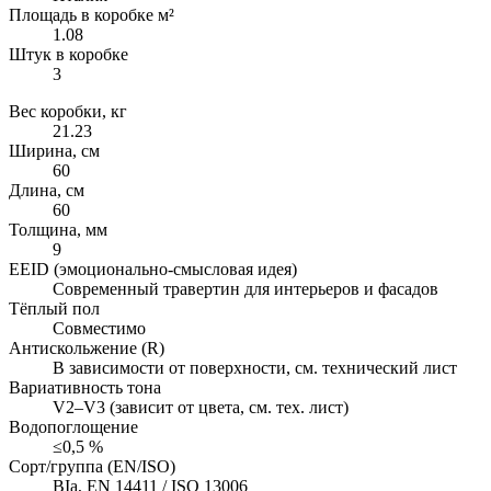
Площадь в коробке м²
1.08
Штук в коробке
3
Вес коробки, кг
21.23
Ширина, см
60
Длина, см
60
Толщина, мм
9
EEID (эмоционально-смысловая идея)
Современный травертин для интерьеров и фасадов
Тёплый пол
Совместимо
Антискольжение (R)
В зависимости от поверхности, см. технический лист
Вариативность тона
V2–V3 (зависит от цвета, см. тех. лист)
Водопоглощение
≤0,5 %
Сорт/группа (EN/ISO)
BIa, EN 14411 / ISO 13006