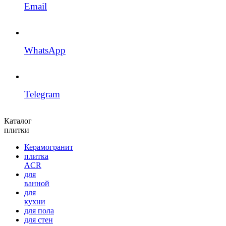
Email
WhatsApp
Telegram
Каталог
плитки
Керамогранит
плитка
ACR
для
ванной
для
кухни
для пола
для стен