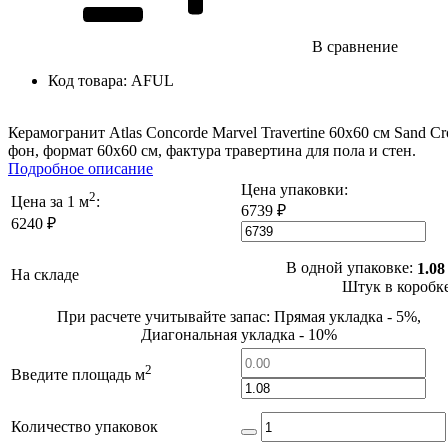
В сравнение
Код товара:
AFUL
Керамогранит Atlas Concorde Marvel Travertine 60x60 см Sand Cr
фон, формат 60x60 см, фактура травертина для пола и стен.
Подробное описание
Цена упаковки:
2
Цена за 1 м
:
6739 ₽
6240 ₽
В одной упаковке:
1.08
На складе
Штук в коробк
При расчете учитывайте запас: Прямая укладка - 5%,
Диагональная укладка - 10%
2
Введите площадь м
Количество упаковок