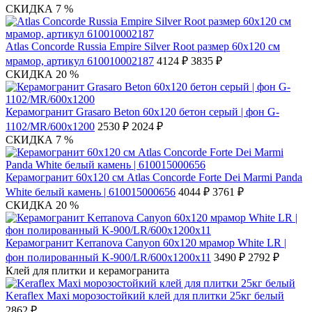
СКИДКА 7 %
Atlas Concorde Russia Empire Silver Root размер 60x120 см
мрамор, артикул 610010002187
4124 ₽
3835 ₽
СКИДКА 20 %
Керамогранит Grasaro Beton 60х120 бетон серый | фон G-
1102/MR/600x1200
2530 ₽
2024 ₽
СКИДКА 7 %
Керамогранит 60x120 см Atlas Concorde Forte Dei Marmi Panda
White белый камень | 610015000656
4044 ₽
3761 ₽
СКИДКА 20 %
Керамогранит Kerranova Canyon 60х120 мрамор White LR |
фон полированный K-900/LR/600x1200x11
3490 ₽
2792 ₽
Клей для плитки и керамогранита
Keraflex Maxi морозостойкий клей для плитки 25кг белый
2862 ₽