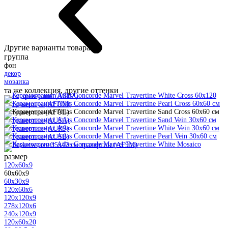
Другие варианты товара:
группа
фон
декор
мозаика
та же коллекция, другие оттенки
размер
120x60x9
60x60x9
60x30x9
120x60x6
120x120x9
278x120x6
240x120x9
120x60x20