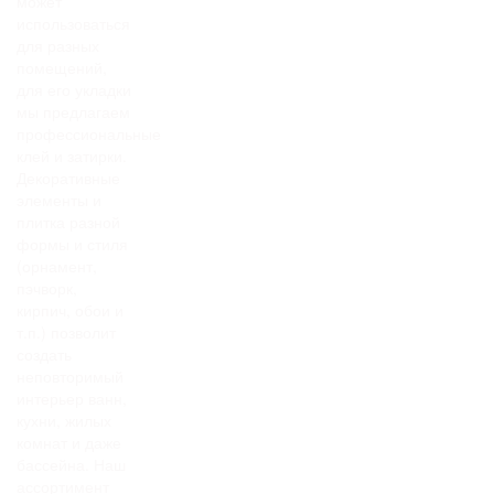
может
использоваться
для разных
помещений,
для его укладки
мы предлагаем
профессиональные
клей и затирки.
Декоративные
элементы и
плитка разной
формы и стиля
(орнамент,
пэчворк,
кирпич, обои и
т.п.) позволит
создать
неповторимый
интерьер ванн,
кухни, жилых
комнат и даже
бассейна. Наш
ассортимент