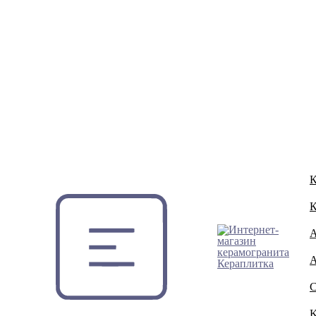
К
К
A
A
C
K