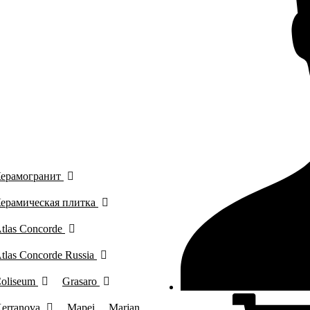
ерамогранит
ерамическая плитка
tlas Concorde
tlas Concorde Russia
oliseum
Grasaro
erranova
Mapei
Marjan