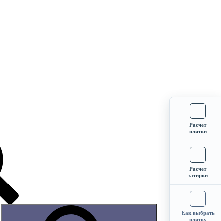
Расчет
плитки
Расчет
затирки
Как выбрать
плитку