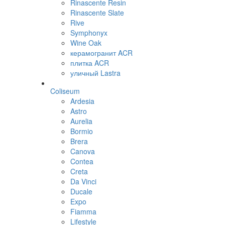
Rinascente Resin
Rinascente Slate
Rive
Symphonyx
Wine Oak
керамогранит ACR
плитка ACR
уличный Lastra
Coliseum
Ardesia
Astro
Aurelia
Bormio
Brera
Canova
Contea
Creta
Da Vinci
Ducale
Expo
Fiamma
Lifestyle