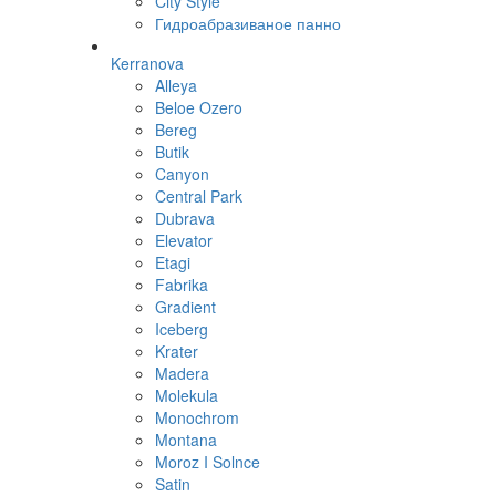
City Style
Гидроабразиваное панно
Kerranova
Alleya
Beloe Ozero
Bereg
Butik
Canyon
Central Park
Dubrava
Elevator
Etagi
Fabrika
Gradient
Iceberg
Krater
Madera
Molekula
Monochrom
Montana
Moroz I Solnce
Satin