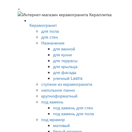
×
Керамогранит
для пола
для стен
Назначение
для ванной
для кухни
для террасы
для крыльца
для фасада
уличный Lastra
ступени из керамогранита
напольное панно
крупноформатный
под камень
под камень для стен
под камень для пола
под мрамор
матовый
белый мрамор