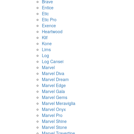
Brave
Entice
Etic
Etic Pro
Exence
Heartwood
Klif
Kone
Lims
Log
Log Cansei
Marvel
Marvel Diva
Marvel Dream
Marvel Edge
Marvel Gala
Marvel Gems
Marvel Meraviglia
Marvel Onyx
Marvel Pro
Marvel Shine
Marvel Stone
Marvel Travertine