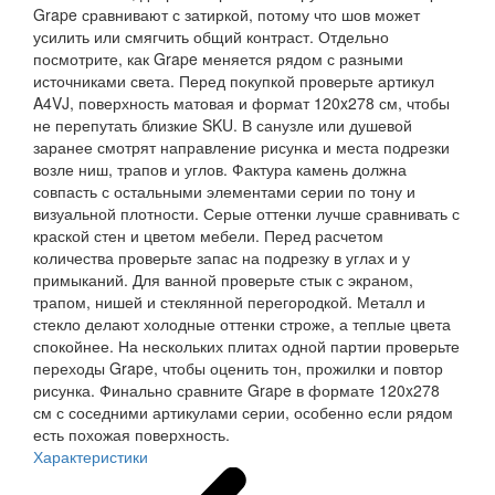
Grape сравнивают с затиркой, потому что шов может
усилить или смягчить общий контраст. Отдельно
посмотрите, как Grape меняется рядом с разными
источниками света. Перед покупкой проверьте артикул
A4VJ, поверхность матовая и формат 120x278 см, чтобы
не перепутать близкие SKU. В санузле или душевой
заранее смотрят направление рисунка и места подрезки
возле ниш, трапов и углов. Фактура камень должна
совпасть с остальными элементами серии по тону и
визуальной плотности. Серые оттенки лучше сравнивать с
краской стен и цветом мебели. Перед расчетом
количества проверьте запас на подрезку в углах и у
примыканий. Для ванной проверьте стык с экраном,
трапом, нишей и стеклянной перегородкой. Металл и
стекло делают холодные оттенки строже, а теплые цвета
спокойнее. На нескольких плитах одной партии проверьте
переходы Grape, чтобы оценить тон, прожилки и повтор
рисунка. Финально сравните Grape в формате 120x278
см с соседними артикулами серии, особенно если рядом
есть похожая поверхность.
Характеристики