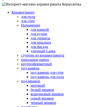
Керамогранит
для пола
для стен
Назначение
для ванной
для кухни
для террасы
для крыльца
для фасада
уличный Lastra
ступени из керамогранита
напольное панно
крупноформатный
под камень
под камень для стен
под камень для пола
под мрамор
матовый
белый мрамор
коричневый мрамор
серый мрамор
черный мрамор
под бетон