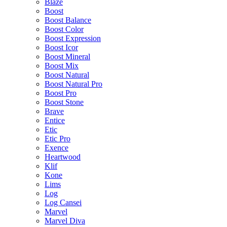
Blaze
Boost
Boost Balance
Boost Color
Boost Expression
Boost Icor
Boost Mineral
Boost Mix
Boost Natural
Boost Natural Pro
Boost Pro
Boost Stone
Brave
Entice
Etic
Etic Pro
Exence
Heartwood
Klif
Kone
Lims
Log
Log Cansei
Marvel
Marvel Diva