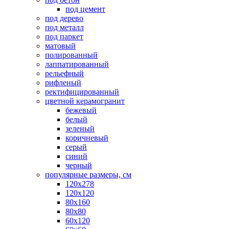
под цемент
под дерево
под металл
под паркет
матовый
полированный
лаппатированный
рельефный
рифленый
ректифицированный
цветной керамогранит
бежевый
белый
зеленый
коричневый
серый
синий
черный
популярные размеры, см
120х278
120х120
80х160
80х80
60х120