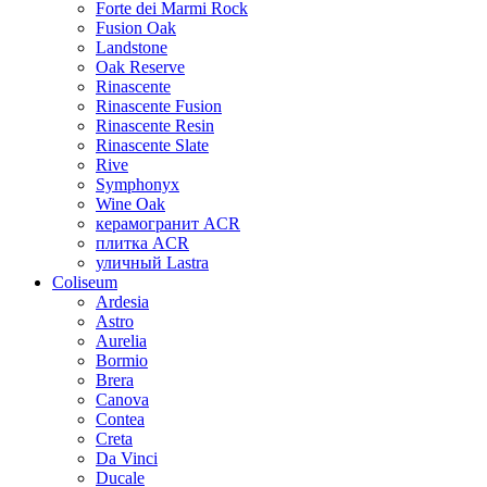
Forte dei Marmi Rock
Fusion Oak
Landstone
Oak Reserve
Rinascente
Rinascente Fusion
Rinascente Resin
Rinascente Slate
Rive
Symphonyx
Wine Oak
керамогранит ACR
плитка ACR
уличный Lastra
Coliseum
Ardesia
Astro
Aurelia
Bormio
Brera
Canova
Contea
Creta
Da Vinci
Ducale