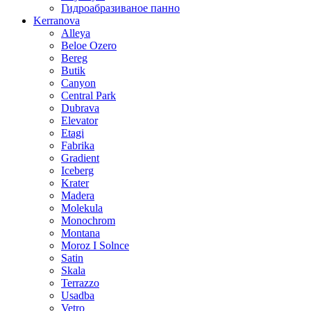
Гидроабразиваное панно
Kerranova
Alleya
Beloe Ozero
Bereg
Butik
Canyon
Central Park
Dubrava
Elevator
Etagi
Fabrika
Gradient
Iceberg
Krater
Madera
Molekula
Monochrom
Montana
Moroz I Solnce
Satin
Skala
Terrazzo
Usadba
Vetro