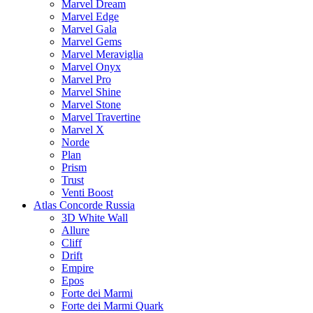
Marvel Dream
Marvel Edge
Marvel Gala
Marvel Gems
Marvel Meraviglia
Marvel Onyx
Marvel Pro
Marvel Shine
Marvel Stone
Marvel Travertine
Marvel X
Norde
Plan
Prism
Trust
Venti Boost
Atlas Concorde Russia
3D White Wall
Allure
Cliff
Drift
Empire
Epos
Forte dei Marmi
Forte dei Marmi Quark