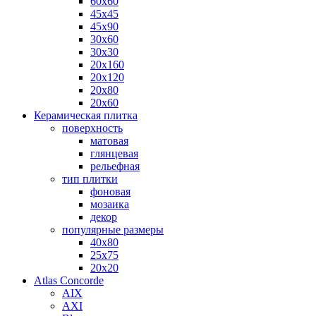
60х60
45х45
45х90
30х60
30х30
20х160
20х120
20х80
20х60
Керамическая плитка
поверхность
матовая
глянцевая
рельефная
тип плитки
фоновая
мозаика
декор
популярные размеры
40х80
25х75
20х20
Atlas Concorde
AIX
AXI