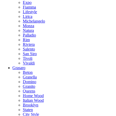
Expo
Fiamma
Lifestyle
Lirica
Michelangelo
Monza
Natura
Palladio
Rim
Riviera
Salento
San Siro
Tivoli
Vivaldi
Grasaro
Beton
Granella
Domino
Granito
Queens
Home Wood
Italian Wood
Brooklyn
Staten
City Style