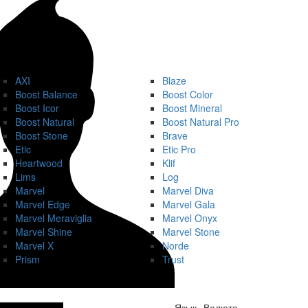
AXI
Blaze
Boost Balance
Boost Color
Boost Icor
Boost Mineral
Boost Natural
Boost Natural Pro
Boost Stone
Brave
Etic
Etic Pro
Heartwood
Klif
Lims
Log
Marvel
Marvel Diva
Marvel Edge
Marvel Gala
Marvel Meraviglia
Marvel Onyx
Marvel Shine
Marvel Stone
Marvel X
Norde
Prism
Trust
Язык
Валюта