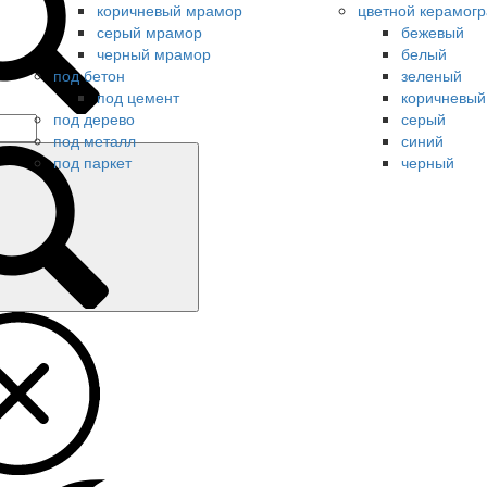
коричневый мрамор
цветной керамогр
серый мрамор
бежевый
черный мрамор
белый
под бетон
зеленый
под цемент
коричневый
под дерево
серый
под металл
синий
под паркет
черный