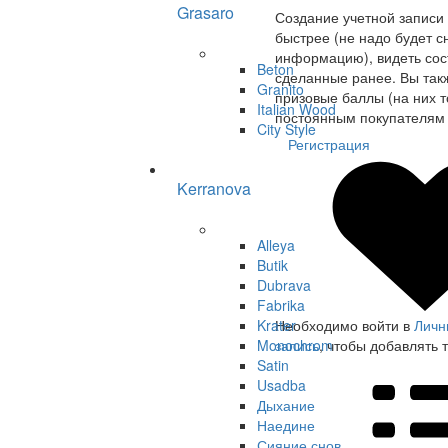
Grasaro
Создание учетной записи
быстрее (не надо будет с
информацию), видеть сост
Beton
сделанные ранее. Вы так
Granito
призовые баллы (на них т
Italian Wood
постоянным покупателям 
City Style
Регистрация
Kerranova
Alleya
Butik
Dubrava
Fabrika
Krater
Необходимо войти в
Личн
Monochrom
запись
, чтобы добавлять 
Satin
Usadba
Дыхание
Наедине
Сияние снов