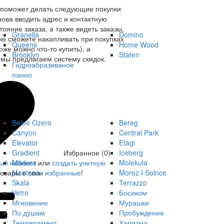
 поможет делать следующие покупки
нова вводить адрес и контактную
ояние заказа, а также видеть заказы,
Granella
Domino
же сможете накапливать при покупках
Queens
Home Wood
оже можно что-то купить), а
Brooklyn
Staten
мы предлагаем систему скидок.
Гидроабразиваное
панно
Beloe Ozero
Bereg
Canyon
Central Park
Elevator
Etagi
Gradient
Iceberg
Избранное (0)
Madera
Molekula
ый кабинет
или
создать учетную
Montana
Moroz I Solnce
товары в свои
избранные
!
Skala
Terrazzo
Vetro
Босиком
Мгновение
Мурашки
По душам
Пробуждение
Темперамент
Харизма