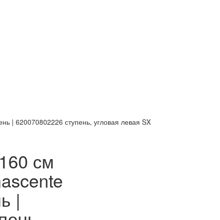
ень | 620070802226 ступень, угловая левая SX
160 см
nascente
ь |
пень,