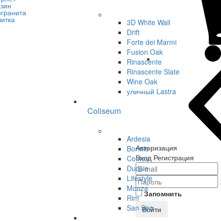
3D White Wall
Drift
Forte dei Marmi
Fusion Oak
Rinascente
Rinascente Slate
Wine Oak
уличный Lastra
Coliseum
Ardesia
Авторизация
Bormio
Вход
Регистрация
Contea
Ducale
Lifestyle
Monza
Запомнить
Rim
San Siro
Войти