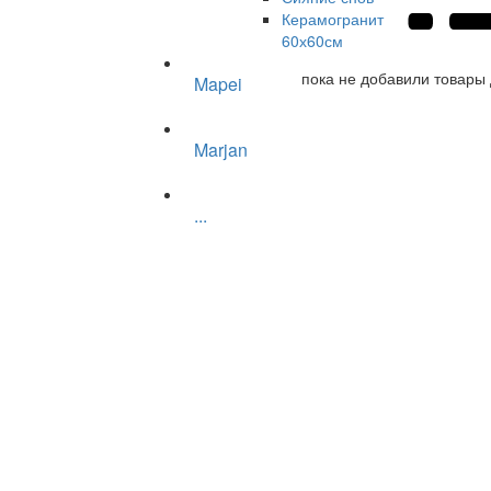
Керамогранит
60х60см
пока не добавили товары 
Mapei
Marjan
...