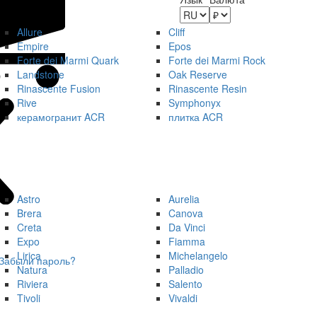
Allure
Cliff
Empire
Epos
Forte dei Marmi Quark
Forte dei Marmi Rock
Landstone
Oak Reserve
Rinascente Fusion
Rinascente Resin
Rive
Symphonyx
керамогранит ACR
плитка ACR
Astro
Aurelia
Brera
Canova
Creta
Da Vinci
Expo
Fiamma
Lirica
Michelangelo
Забыли пароль?
Natura
Palladio
Riviera
Salento
Tivoli
Vivaldi