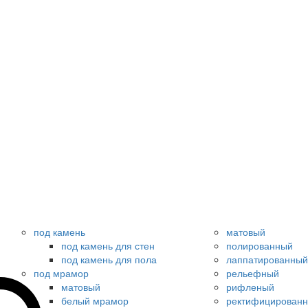
под камень
матовый
под камень для стен
полированный
под камень для пола
лаппатированный
под мрамор
рельефный
матовый
рифленый
белый мрамор
ректифицирован