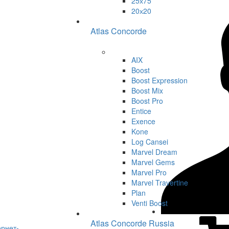
25х75
20х20
Atlas Concorde
AIX
Boost
Boost Expression
Boost Mix
Boost Pro
Entice
Exence
Kone
Log Cansei
Marvel Dream
Marvel Gems
Marvel Pro
Marvel Travertine
Plan
Venti Boost
Atlas Concorde Russia