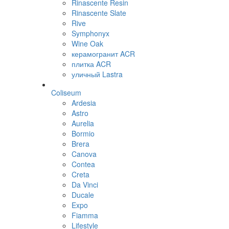
Rinascente Resin
Rinascente Slate
Rive
Symphonyx
Wine Oak
керамогранит ACR
плитка ACR
уличный Lastra
Coliseum
Ardesia
Astro
Aurelia
Bormio
Brera
Canova
Contea
Creta
Da Vinci
Ducale
Expo
Fiamma
Lifestyle