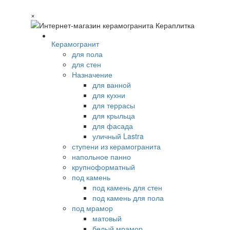
×
Керамогранит
для пола
для стен
Назначение
для ванной
для кухни
для террасы
для крыльца
для фасада
уличный Lastra
ступени из керамогранита
напольное панно
крупноформатный
под камень
под камень для стен
под камень для пола
под мрамор
матовый
белый мрамор