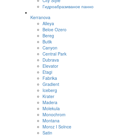
City Style
Гидроабразиваное панно
Kerranova
Alleya
Beloe Ozero
Bereg
Butik
Canyon
Central Park
Dubrava
Elevator
Etagi
Fabrika
Gradient
Iceberg
Krater
Madera
Molekula
Monochrom
Montana
Moroz I Solnce
Satin