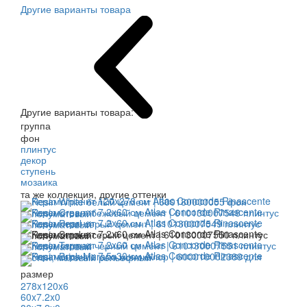
Другие варианты товара
Другие варианты товара:
группа
фон
плинтус
декор
ступень
мозаика
та же коллекция, другие оттенки
размер
278x120x6
60x7.2x0