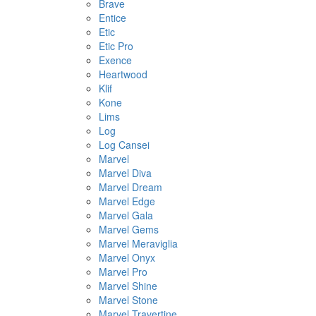
Brave
Entice
Etic
Etic Pro
Exence
Heartwood
Klif
Kone
Lims
Log
Log Cansei
Marvel
Marvel Diva
Marvel Dream
Marvel Edge
Marvel Gala
Marvel Gems
Marvel Meraviglia
Marvel Onyx
Marvel Pro
Marvel Shine
Marvel Stone
Marvel Travertine