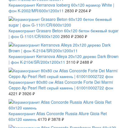
Керамогранит Kerranova Iceberg 60х120 мрамор White |
фон K-2002/MR/600x1200x11
2830 ₽
2264 ₽
СКИДКА 20 %
Керамогранит Grasaro Beton 60х120 бетон бежевый sugar
| фон G-1101/CR/600x1200
2950 ₽
2360 ₽
СКИДКА 20 %
Керамогранит Kerranova Alleya 20х120 дерево Dark Brown
| фон K-2104/SR/200x1200x11
3110 ₽
2488 ₽
СКИДКА 7 %
Керамогранит 80x80 см Atlas Concorde Forte Dei Marmi
Ceppo Ap Pearl Rett серый камень | 610010002722 фон
4221 ₽
3926 ₽
СКИДКА 7 %
Керамогранит Atlas Concorde Russia Allure Gioia Ret
60x120 камень
4170 ₽
3878 ₽
СКИДКА 7 %