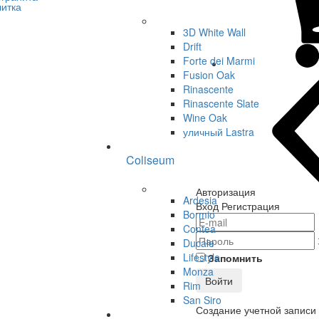
3D White Wall
Drift
Forte dei Marmi
Fusion Oak
Rinascente
Rinascente Slate
Wine Oak
уличный Lastra
Coliseum
Авторизация
Ardesia
Вход
Регистрация
Bormio
Contea
Ducale
Lifestyle
Запомнить
Monza
Войти
Rim
San Siro
Создание учетной записи