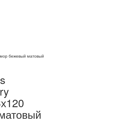
рамор бежевый матовый
s
ry
3х120
матовый