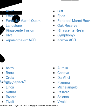
Allure
Cliff
Empire
Epos
Forte dei Marmi Quark
Forte dei Marmi Rock
Landstone
Oak Reserve
Rinascente Fusion
Rinascente Resin
Rive
Symphonyx
керамогранит ACR
плитка ACR
Astro
Aurelia
Brera
Canova
Creta
Da Vinci
Забыли пароль?
Expo
Fiamma
Lirica
Michelangelo
Natura
Palladio
Riviera
Salento
Tivoli
Vivaldi
 поможет делать следующие покупки