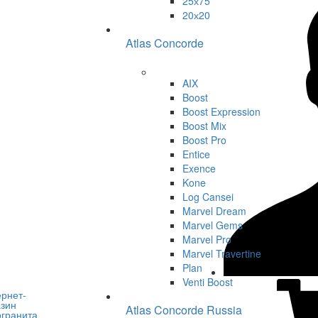
25х75
20х20
Atlas Concorde
AIX
Boost
Boost Expression
Boost Mix
Boost Pro
Entice
Exence
Kone
Log Cansei
Marvel Dream
Marvel Gems
Marvel Pro
Marvel Travertine
Plan
Venti Boost
Atlas Concorde Russia