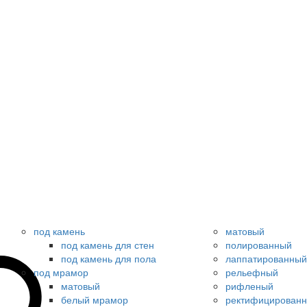
под камень
матовый
под камень для стен
полированный
под камень для пола
лаппатированный
под мрамор
рельефный
матовый
рифленый
белый мрамор
ректифицирован