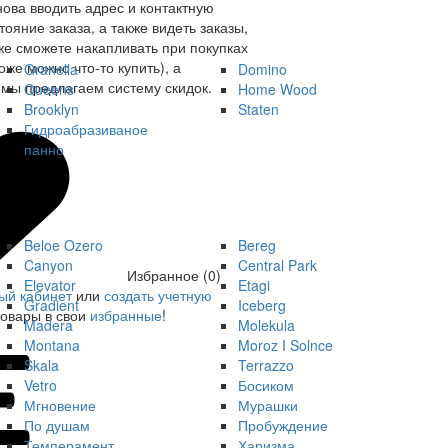
нова вводить адрес и контактную
ояние заказа, а также видеть заказы,
же сможете накапливать при покупках
оже можно что-то купить), а
Granella
Domino
мы предлагаем систему скидок.
Queens
Home Wood
Brooklyn
Staten
Гидроабразиваное
панно
Beloe Ozero
Bereg
Canyon
Central Park
Избранное (0)
Elevator
Etagi
ый кабинет
или
создать учетную
Gradient
Iceberg
товары в свои
избранные
!
Madera
Molekula
Montana
Moroz I Solnce
Skala
Terrazzo
Vetro
Босиком
Мгновение
Мурашки
По душам
Пробуждение
Темперамент
Харизма