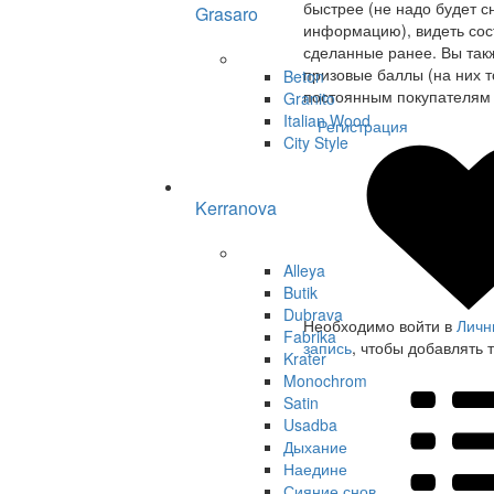
быстрее (не надо будет с
Grasaro
информацию), видеть сост
сделанные ранее. Вы так
призовые баллы (на них т
Beton
постоянным покупателям 
Granito
Italian Wood
Регистрация
City Style
Kerranova
Alleya
Butik
Dubrava
Необходимо войти в
Личн
Fabrika
запись
, чтобы добавлять 
Krater
Monochrom
Satin
Usadba
Дыхание
Наедине
Сияние снов