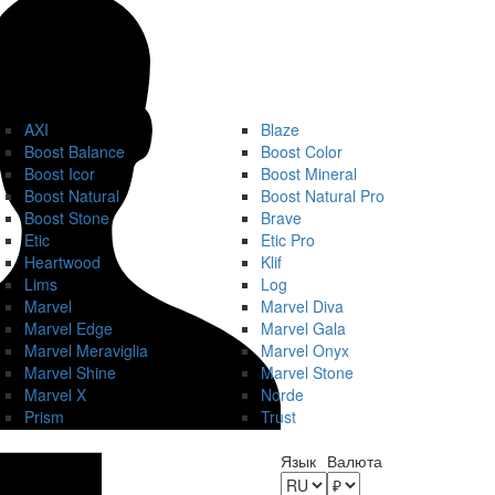
AXI
Blaze
Boost Balance
Boost Color
Boost Icor
Boost Mineral
Boost Natural
Boost Natural Pro
Boost Stone
Brave
Etic
Etic Pro
Heartwood
Klif
Lims
Log
Marvel
Marvel Diva
Marvel Edge
Marvel Gala
Marvel Meraviglia
Marvel Onyx
Marvel Shine
Marvel Stone
Marvel X
Norde
Prism
Trust
Язык
Валюта