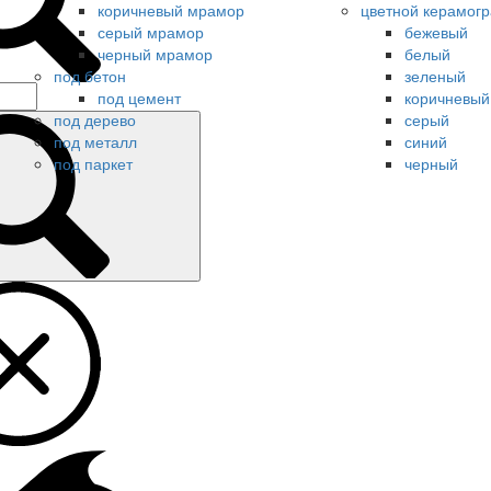
коричневый мрамор
цветной керамогр
серый мрамор
бежевый
черный мрамор
белый
под бетон
зеленый
под цемент
коричневый
под дерево
серый
под металл
синий
под паркет
черный