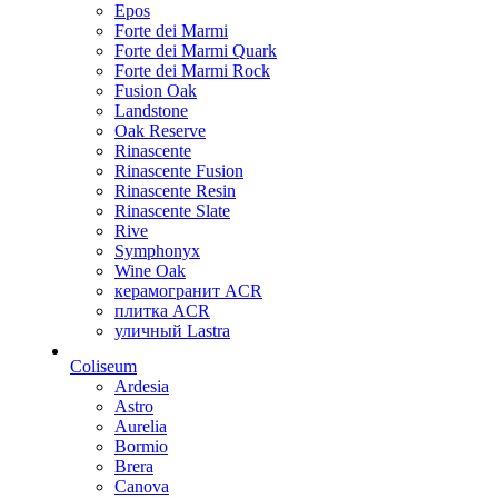
Epos
Forte dei Marmi
Forte dei Marmi Quark
Forte dei Marmi Rock
Fusion Oak
Landstone
Oak Reserve
Rinascente
Rinascente Fusion
Rinascente Resin
Rinascente Slate
Rive
Symphonyx
Wine Oak
керамогранит ACR
плитка ACR
уличный Lastra
Coliseum
Ardesia
Astro
Aurelia
Bormio
Brera
Canova