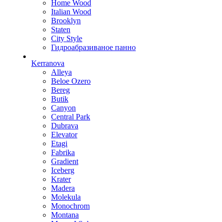
Home Wood
Italian Wood
Brooklyn
Staten
City Style
Гидроабразиваное панно
Kerranova
Alleya
Beloe Ozero
Bereg
Butik
Canyon
Central Park
Dubrava
Elevator
Etagi
Fabrika
Gradient
Iceberg
Krater
Madera
Molekula
Monochrom
Montana