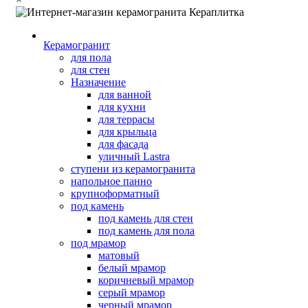
Керамогранит
для пола
для стен
Назначение
для ванной
для кухни
для террасы
для крыльца
для фасада
уличный Lastra
ступени из керамогранита
напольное панно
крупноформатный
под камень
под камень для стен
под камень для пола
под мрамор
матовый
белый мрамор
коричневый мрамор
серый мрамор
черный мрамор