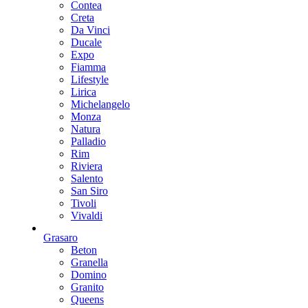
Contea
Creta
Da Vinci
Ducale
Expo
Fiamma
Lifestyle
Lirica
Michelangelo
Monza
Natura
Palladio
Rim
Riviera
Salento
San Siro
Tivoli
Vivaldi
Grasaro
Beton
Granella
Domino
Granito
Queens