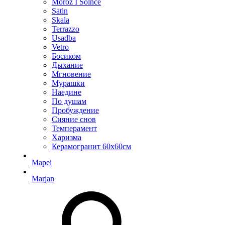
Moroz I Solnce
Satin
Skala
Terrazzo
Usadba
Vetro
Босиком
Дыхание
Мгновение
Мурашки
Наедине
По душам
Пробуждение
Сияние снов
Темперамент
Харизма
Керамогранит 60х60см
Mapei
Marjan