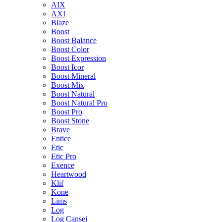
AIX
AXI
Blaze
Boost
Boost Balance
Boost Color
Boost Expression
Boost Icor
Boost Mineral
Boost Mix
Boost Natural
Boost Natural Pro
Boost Pro
Boost Stone
Brave
Entice
Etic
Etic Pro
Exence
Heartwood
Klif
Kone
Lims
Log
Log Cansei