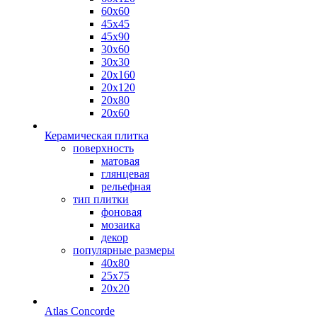
60х60
45х45
45х90
30х60
30х30
20х160
20х120
20х80
20х60
Керамическая плитка
поверхность
матовая
глянцевая
рельефная
тип плитки
фоновая
мозаика
декор
популярные размеры
40х80
25х75
20х20
Atlas Concorde