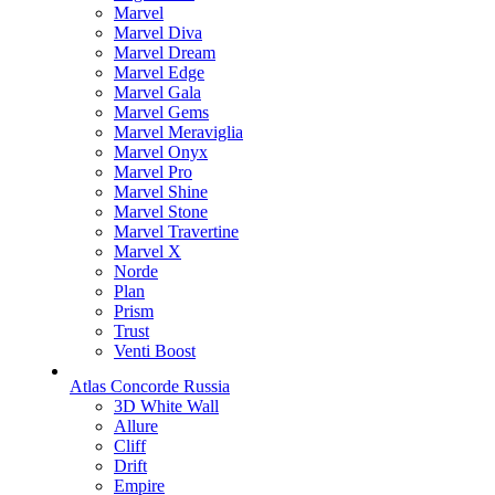
Marvel
Marvel Diva
Marvel Dream
Marvel Edge
Marvel Gala
Marvel Gems
Marvel Meraviglia
Marvel Onyx
Marvel Pro
Marvel Shine
Marvel Stone
Marvel Travertine
Marvel X
Norde
Plan
Prism
Trust
Venti Boost
Atlas Concorde Russia
3D White Wall
Allure
Cliff
Drift
Empire