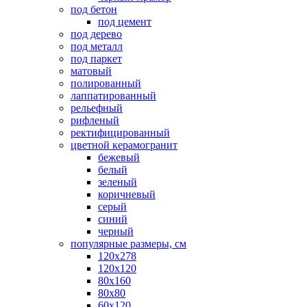
под бетон
под цемент
под дерево
под металл
под паркет
матовый
полированный
лаппатированный
рельефный
рифленый
ректифицированный
цветной керамогранит
бежевый
белый
зеленый
коричневый
серый
синий
черный
популярные размеры, см
120х278
120х120
80х160
80х80
60х120