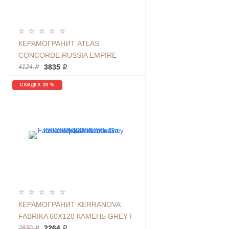
КЕРАМОГРАНИТ ATLAS
CONCORDE RUSSIA EMPIRE
CALACATTA BLACK РАЗМЕР
3835 ₽
4124 ₽
60X120СМ, МРАМОР ЧЕНЫЙ |
СКИДКА 20 %
АРТИКУЛ 610010002188
КЕРАМОГРАНИТ KERRANOVA
FABRIKA 60Х120 КАМЕНЬ GREY |
ФОН K-2013/MR/600X1200X11
2264 ₽
2830 ₽