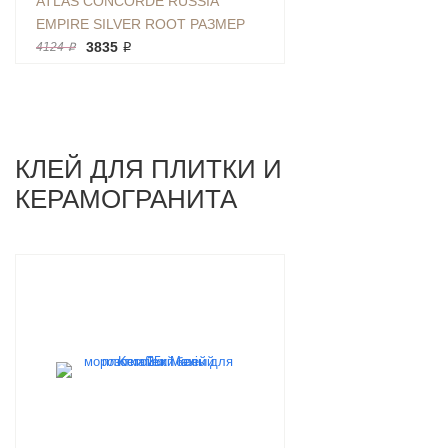
ATLAS CONCORDE RUSSIA
EMPIRE SILVER ROOT РАЗМЕР
60X120 СМ МРАМОР, АРТИКУЛ
3835 ₽
4124 ₽
610010002187
КЛЕЙ ДЛЯ ПЛИТКИ И
КЕРАМОГРАНИТА