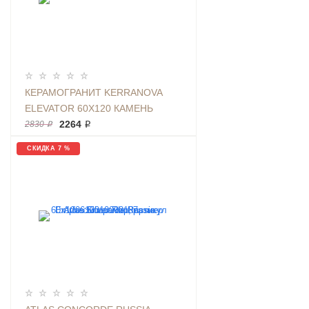
КЕРАМОГРАНИТ KERRANOVA
ELEVATOR 60Х120 КАМЕНЬ
GREY | ФОН K-
2264 ₽
2830 ₽
2011/MR/600X1200X11
СКИДКА 7 %