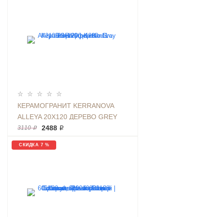
КЕРАМОГРАНИТ KERRANOVA
ALLEYA 20Х120 ДЕРЕВО GREY
BROWN | ФОН K-
2488 ₽
3110 ₽
2103/SR/200X1200X11
СКИДКА 7 %