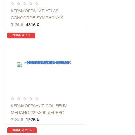
КЕРАМОГРАНИТ ATLAS
CONCORDE SYMPHONYX
ALABASTER RETT 60Х120
4816 ₽
5179 ₽
КАМЕНЬ БЕЖЕВЫЙ
СКИДКА 7 %
КЕРАМОГРАНИТ COLISEUM
MERANO 22,5Х90 ДЕРЕВО
КОРИЧНЕВЫЙ | ФОН МЕРАНО
1976 ₽
2125 ₽
ПЭППЕР
СКИДКА 20 %