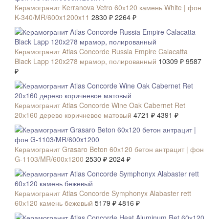
Керамогранит Kerranova Vetro 60х120 камень White | фон
K-340/MR/600x1200x11
2830 ₽
2264 ₽
СКИДКА 7 %
Керамогранит Atlas Concorde Russia Empire Calacatta
Black Lapp 120x278 мрамор, полированный
10309 ₽
9587
₽
СКИДКА 7 %
Керамогранит Atlas Concorde Wine Oak Cabernet Ret
20х160 дерево коричневое матовый
4721 ₽
4391 ₽
СКИДКА 20 %
Керамогранит Grasaro Beton 60х120 бетон антрацит | фон
G-1103/MR/600x1200
2530 ₽
2024 ₽
СКИДКА 7 %
Керамогранит Atlas Concorde Symphonyx Alabaster rett
60х120 камень бежевый
5179 ₽
4816 ₽
СКИДКА 7 %