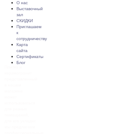
О нас
Выставочный
зал
СКИДКИ
Приглашаем
к
сотрудничеству
Карта
сайта
Сертификаты
Блог
Плитка и
керамогранит
представленный
в нашем
магазине
может
использоваться
для разных
помещений,
для его укладки
мы предлагаем
профессиональные