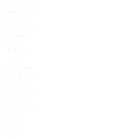
клей и затирки.
Декоративные
элементы и
плитка разной
формы и стиля
(орнамент,
пэчворк,
кирпич, обои и
т.п.) позволит
создать
неповторимый
интерьер ванн,
кухни, жилых
комнат и даже
бассейна. Наш
ассортимент
самодостаточен
и мы не
работаем с
брендами
Kerama
Marazzi,