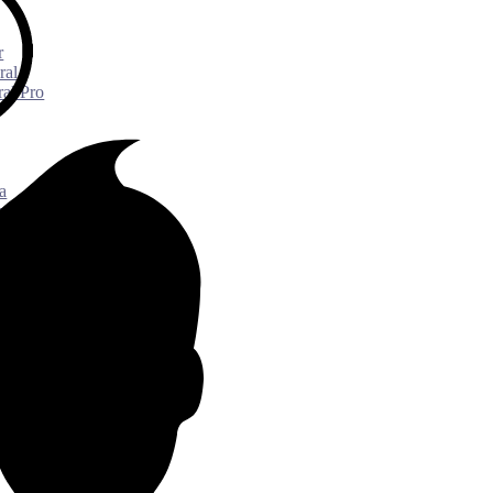
r
ral
ral Pro
a
a
yx
ne