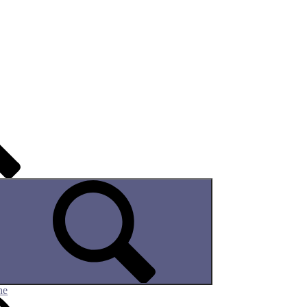
nce
ral
e
ge
aviglia
ne