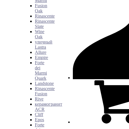
Marmi
Fusion
Oak
Rinascente
Rinascente
Slate
Wine
Oak
уличный
Lastra
Allure
Empire
Forte
dei
Marmi
Quark
Landstone
Rinascente
Fusion
Rive
керамогранит
ACR
Cliff
Epos
Forte