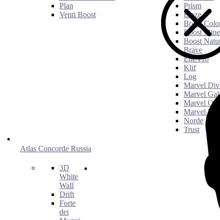
Plan
Prism
Venti Boost
Blaze
Boost Colo
Boost Mine
Boost Natu
Brave
Etic Pro
Klif
Log
Marvel Div
Marvel Gal
Marvel On
Marvel Sto
Norde
Trust
Atlas Concorde Russia
3D
White
Wall
Drift
Forte
dei