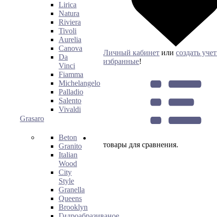
Lirica
Natura
Riviera
Tivoli
Aurelia
Canova
Личный кабинет
или
создать уче
Da
избранные
!
Vinci
Fiamma
Michelangelo
Palladio
Salento
Vivaldi
Grasaro
Beton
товары для сравнения.
Granito
Italian
Wood
City
Style
Granella
Queens
Brooklyn
Гидроабразиваное