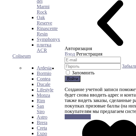
dei
Marmi
Rock
Oak
Reserve
Rinascente
Resin
Symphonyx
плитка
Авторизация
ACR
Вход
Регистрация
Coliseum
Забыл
Ardesia
Запомнить
Bormio
Contea
Войти
Ducale
Создание учетной записи поможе
Lifestyle
будет снова вводить адрес и конт
Monza
также видеть заказы, сделанные 
Rim
покупках призовые баллы (на них
San
покупателям мы предлагаем систе
Siro
Регистрация
Astro
Brera
Creta
Expo