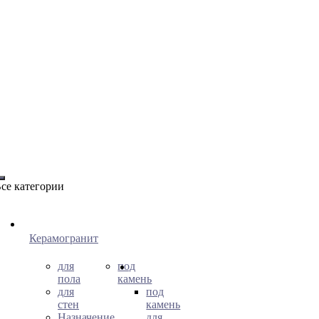
се категории
Керамогранит
для
под
пола
камень
для
под
стен
камень
Назначение
для