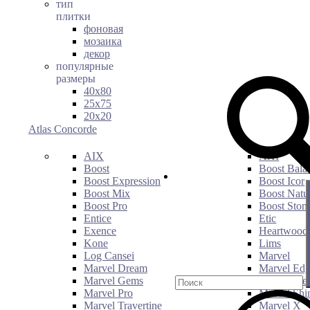
тип
плитки
фоновая
мозаика
декор
популярные
размеры
40х80
25х75
20х20
Atlas Concorde
AIX
AXI
Boost
Boost Bala
Boost Expression
Boost Icor
Boost Mix
Boost Natu
Boost Pro
Boost Ston
Entice
Etic
Exence
Heartwood
Kone
Lims
Log Cansei
Marvel
Marvel Dream
Marvel Ed
Marvel Gems
Marvel Mer
Marvel Pro
Marvel Shi
Marvel Travertine
Marvel X