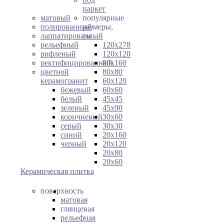
паркет
матовый
популярные
полированный
размеры,
лаппатированный
см
рельефный
120х278
рифленый
120х120
ректифицированный
80х160
цветной
80х80
керамогранит
60х120
бежевый
60х60
белый
45х45
зеленый
45х90
коричневый
30х60
серый
30х30
синий
20х160
черный
20х120
20х80
20х60
Керамическая плитка
поверхность
матовая
глянцевая
рельефная