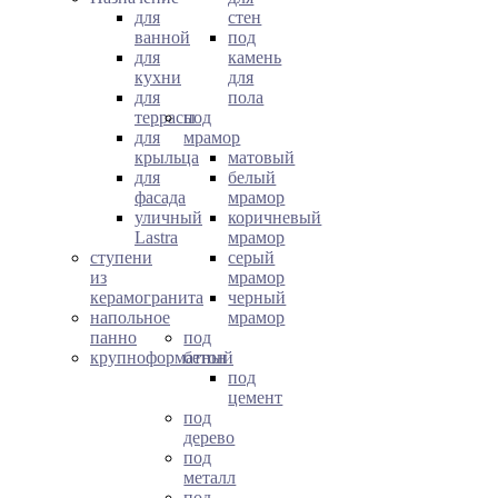
для
стен
ванной
под
для
камень
кухни
для
для
пола
террасы
под
для
мрамор
крыльца
матовый
для
белый
фасада
мрамор
уличный
коричневый
Lastra
мрамор
ступени
серый
из
мрамор
керамогранита
черный
напольное
мрамор
панно
под
крупноформатный
бетон
под
цемент
под
дерево
под
металл
под