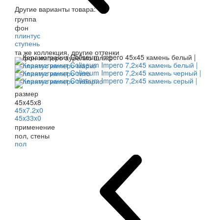
Другие варианты товара:
группа
фон
плинтус
ступень
та же коллекция, другие оттенки
размер
45x45x8
45x7.2x0
45x33x0
применение
пол, стены
пол