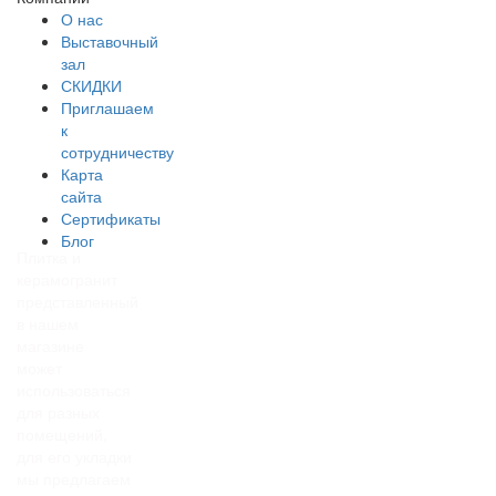
О нас
Выставочный
зал
СКИДКИ
Приглашаем
к
сотрудничеству
Карта
сайта
Сертификаты
Блог
Плитка и
керамогранит
представленный
в нашем
магазине
может
использоваться
для разных
помещений,
для его укладки
мы предлагаем