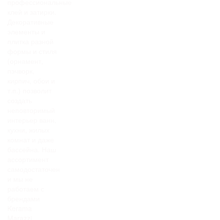
профессиональные
клей и затирки.
Декоративные
элементы и
плитка разной
формы и стиля
(орнамент,
пэчворк,
кирпич, обои и
т.п.) позволит
создать
неповторимый
интерьер ванн,
кухни, жилых
комнат и даже
бассейна. Наш
ассортимент
самодостаточен
и мы не
работаем с
брендами
Kerama
Marazzi,