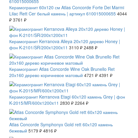
Керамогранит 60x120 см Atlas Concorde Forte Dei Marmi
Lilac Rett Cer белый камень | артикул 610015000655
4044
₽
3761 ₽
СКИДКА 20 %
Керамогранит Kerranova Alleya 20х120 дерево Honey |
фон K-2101/SR/200x1200x11
3110 ₽
2488 ₽
СКИДКА 7 %
Керамогранит Atlas Concorde Wine Oak Brunello Ret
20х160 дерево коричневое матовый
4721 ₽
4391 ₽
СКИДКА 20 %
Керамогранит Kerranova Etagi 60х120 камень Grey | фон
K-2015/MR/600x1200x11
2830 ₽
2264 ₽
СКИДКА 7 %
Atlas Concorde Symphonyx Gold rett 60х120 камень
бежевый
5179 ₽
4816 ₽
СКИДКА 7 %