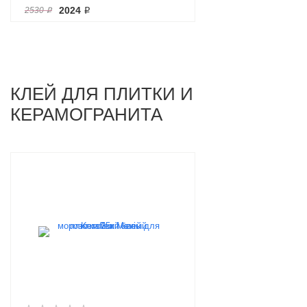
АНТРАЦИТ | ФОН G-
2024 ₽
2530 ₽
1103/MR/600X1200
КЛЕЙ ДЛЯ ПЛИТКИ И
КЕРАМОГРАНИТА