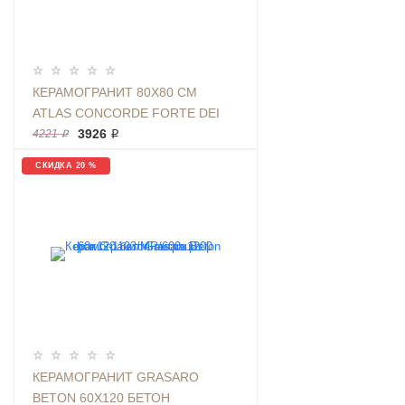
КЕРАМОГРАНИТ 80X80 СМ
ATLAS CONCORDE FORTE DEI
MARMI CEPPO AP CREAM RETT
3926 ₽
4221 ₽
БЕЛЫЙ КАМЕНЬ | 610010002723
СКИДКА 20 %
ФОН
КЕРАМОГРАНИТ GRASARO
BETON 60Х120 БЕТОН