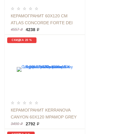
КЕРАМОГРАНИТ 60X120 СМ
ATLAS CONCORDE FORTE DEI
MARMI OMBRA DI CARAVAGGIO
4238 ₽
4557 ₽
RETT CER ЧЕРНЫЙ КАМЕНЬ |
СКИДКА 20 %
610015000660
КЕРАМОГРАНИТ KERRANOVA
CANYON 60Х120 МРАМОР GREY
LR | ФОН ПОЛИРОВАННЫЙ K-
2792 ₽
3490 ₽
905/LR/600X1200X11