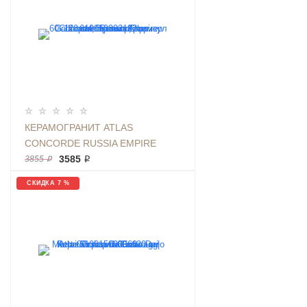
КЕРАМОГРАНИТ ATLAS
CONCORDE RUSSIA EMPIRE
CALACATTA DIAMOND РАЗМЕР
3585 ₽
3855 ₽
60X120 СМ, МРАМОР, АРТИКУЛ
СКИДКА 7 %
610010002182