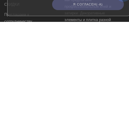
СКИДКИ
Я СОГЛАСЕН(-А)
профессиональные клей и
затирки. Декоративные
Приглашаем к
элементы и плитка разной
сотрудничеству
формы и стиля (орнамент,
Карта сайта
пэчворк, кирпич, обои и т.п.)
позволит создать
Сертификаты
неповторимый интерьер ванн,
Блог
кухни, жилых комнат и даже
бассейна. Наш ассортимент
самодостаточен и мы не
работаем с брендами Kerama
Marazzi, Cersanit, Vitra,
Estima, Laparet, Gracia
Ceramica, Alma Ceramica.
КЕРАПЛИТКА
Керамогранит, керамическая плитка, клей от официального дилера