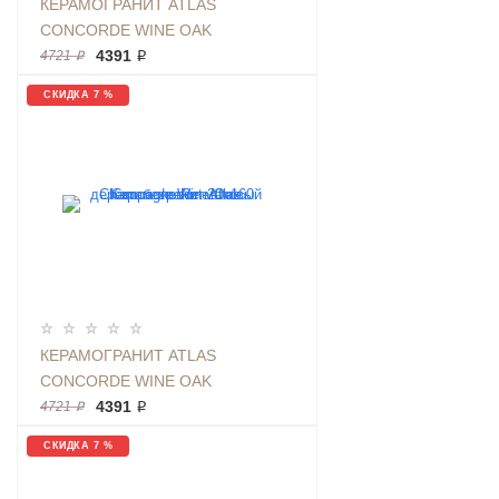
КЕРАМОГРАНИТ ATLAS
CONCORDE WINE OAK
BRUNELLO RET 20Х160 ДЕРЕВО
4391 ₽
4721 ₽
КОРИЧНЕВОЕ МАТОВЫЙ
СКИДКА 7 %
КЕРАМОГРАНИТ ATLAS
CONCORDE WINE OAK
CHAMPAGNE RET 20Х160
4391 ₽
4721 ₽
ДЕРЕВО БЕЖЕВОЕ МАТОВЫЙ
СКИДКА 7 %